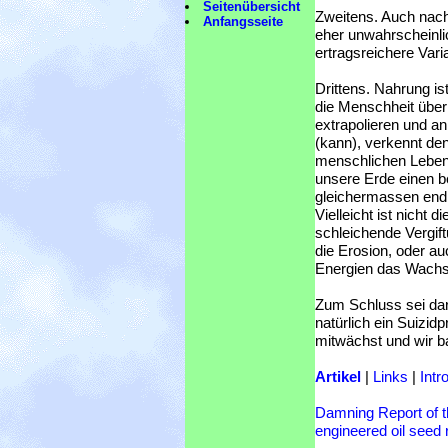
Seitenübersicht
Zweitens. Auch nach
Anfangsseite
eher unwahrscheinli
ertragsreichere Var
Drittens. Nahrung is
die Menschheit über
extrapolieren und 
(kann), verkennt d
menschlichen Lebens
unsere Erde einen 
gleichermassen endli
Vielleicht ist nicht 
schleichende Vergift
die Erosion, oder au
Energien das Wachst
Zum Schluss sei dar
natürlich ein Suizid
mitwächst und wir b
Artikel
|
Links
|
Intr
Damning Report of th
engineered oil seed 