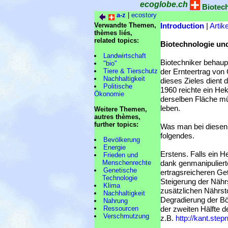
ecoglobe.ch
Biotec
a-z
|
ecostory
Verwandte Themen,
Introduction
|
Artike
thèmes liés,
related topics:
Biotechnologie un
Landwirtschaft
Biotechniker behaupt
"bio"
Tiere & Tierschutz
der Ernteertrag von
Nachhaltigkeit
dieses Zieles dient 
Politische
1960 reichte ein He
Ökonomie
derselben Fläche mü
leben.
Weitere Themen,
autres thèmes,
further topics:
Was man bei diesen Z
folgendes.
Bevölkerung
Energie
Erstens. Falls ein H
Frieden und
Menschenrechte
dank genmanipulierte
Genetische
ertragsreicheren Ge
Technologie
Steigerung der Näh
Klima
zusätzlichen Nährsto
Nachhaltigkeit
Degradierung der Bö
Nahrung
Ressourcen
der zweiten Hälfte d
Verschmutzung
z.B.
http://kant.step