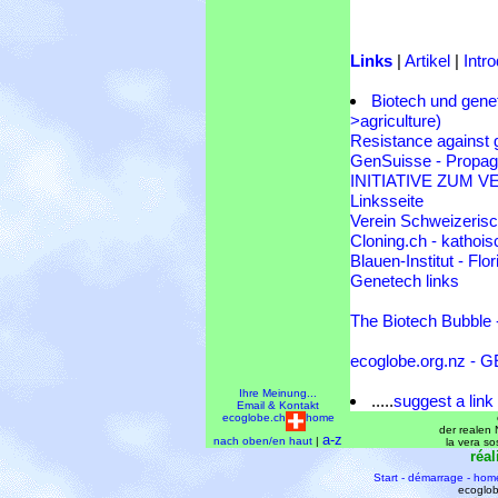
Links
|
Artikel
|
Intr
Biotech und gene
>agriculture)
Resistance against 
GenSuisse - Propaga
INITIATIVE ZUM
Linksseite
Verein Schweizeris
Cloning.ch - kathois
Blauen-Institut - Flo
Genetech links
The Biotech Bubble -
ecoglobe.org.nz - GE
Ihre Meinung...
.....
suggest a link
Email & Kontakt
ecoglobe.ch
home
der realen N
a-z
nach oben/en haut
|
la vera so
réal
Start - démarrage - hom
ecoglob