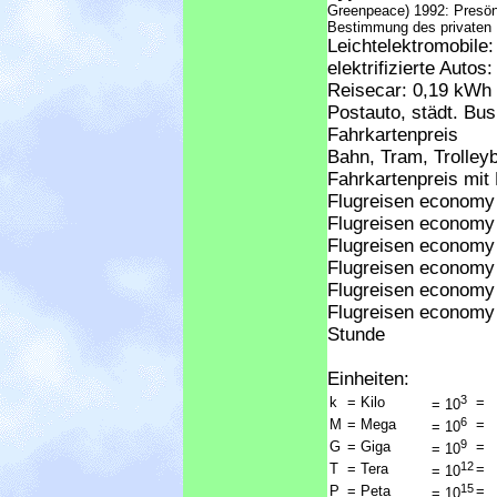
Greenpeace) 1992: Presönl
Bestimmung des privaten
Leichtelektromobile
elektrifizierte Auto
Reisecar: 0,19 kWh 
Postauto, städt. Bu
Fahrkartenpreis
Bahn, Tram, Trolley
Fahrkartenpreis mit
Flugreisen economy
Flugreisen economy
Flugreisen economy
Flugreisen economy 
Flugreisen economy 
Flugreisen economy 
Stunde
Einheiten:
3
k
= Kilo
=
= 10
6
M
= Mega
=
= 10
9
G
= Giga
=
= 10
12
T
= Tera
=
= 10
15
P
= Peta
=
= 10