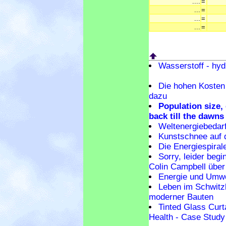
....
=
...
=
...
=
...
=
Wasserstoff - hy
Die hohen Kosten
dazu
Population size,
back till the dawns
Weltenergiebedar
Kunstschnee auf 
Die Energiespirale
Sorry, leider begi
Colin Campbell übe
Energie und Umwe
Leben im Schwitz
moderner Bauten
Tinted Glass Curt
Health - Case Study o