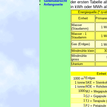
Seitenübersicht
der ersten Tabelle a
Anfangsseite
in kWh oder MWh a
Energiequelle (* η=
Einheit
Primare
Wasser
1 M
(Staudamm)
Wasser - 1
1 M
Staudamm
Gas (Erdgas)
1 M
Windmühle klein
3
Windmühle
gross
Uranium
Einheit
3
Erdgas
1000 m
1 tonne
SKE = Steinkoh
1 tonne
RÖE = Rohölein
1000
MJ = Megajoul
1
GJ = Gigajoule
1
TJ = Terajoule 
1
PJ = Petajoule