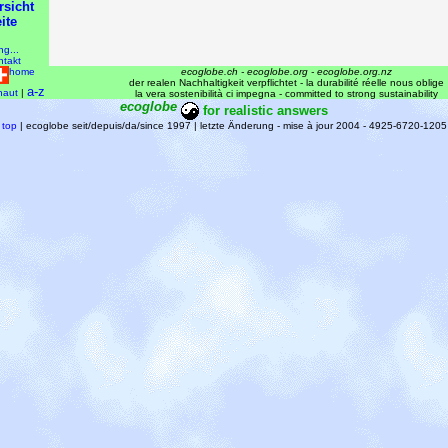
rsicht
ite
ng...
ntakt
home
ecoglobe.ch - ecoglobe.org - ecoglobe.org.nz
der realen Nachhaltigkeit verpflichtet - la durabilité réelle nous oblige
a-z
haut
|
la vera sostenibilità ci impegna - committed to strong sustainability
ecoglobe
for realistic answers
top
| ecoglobe seit/depuis/da/since 1997 | letzte Änderung - mise à jour 2004 - 4925-6720-1205