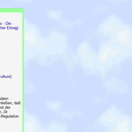
s - Die
her Ertrag)
ulture)
iäten
hließen, daß
it der
n.
Dr.
 Regulation