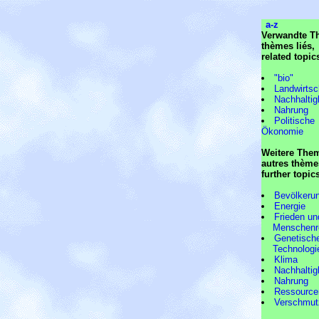
a-z
Verwandte T
thèmes liés,
related topic
"bio"
Landwirtsc
Nachhaltig
Nahrung
Politische
Ökonomie
Weitere The
autres thème
further topic
Bevölkeru
Energie
Frieden un
Menschenre
Genetisch
Technologi
Klima
Nachhaltig
Nahrung
Ressource
Verschmut