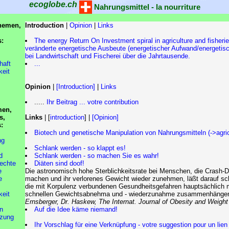
ecoglobe.ch
Nahrungsmittel - la nourriture
hemen,
Introduction
|
Opinion
|
Links
s:
The energy Return On Investment spiral in agriculture and fisherie
veränderte energetische Ausbeute (energetischer Aufwand/energetisc
bei Landwirtschaft und Fischerei über die Jahrtausende.
haft
...
keit
Opinion
|
[Introduction]
|
Links
.....
Ihr Beitrag ... votre contribution
men,
s,
Links
| [
introduction
] |
[Opinion]
s:
Biotech und genetische Manipulation von Nahrungsmitteln (->agric
ng
Schlank werden - so klappt es!
d
Schlank werden - so machen Sie es wahr!
chte
Diäten sind doof!
e
Die astronomisch hohe Sterblichkeitsrate bei Menschen, die Crash-D
e
machen und ihr verlorenes Gewicht wieder zunehmen, läßt darauf sc
die mit Korpulenz verbundenen Gesundheitsgefahren hauptsächlich m
keit
schnellen Gewichtsabnehma und - wiederzunahme zusammenhänge
Ernsberger, Dr. Haskew, The Internat. Journal of Obesity and Weight
n
Auf die Idee käme niemand!
zung
Ihr Vorschlag für eine Verknüpfung - votre suggestion pour un lien