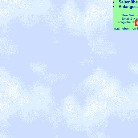
Seitenübe
Anfangsse
Ihre Meinu
Email & Ko
ecoglobe.ch
nach oben - en 