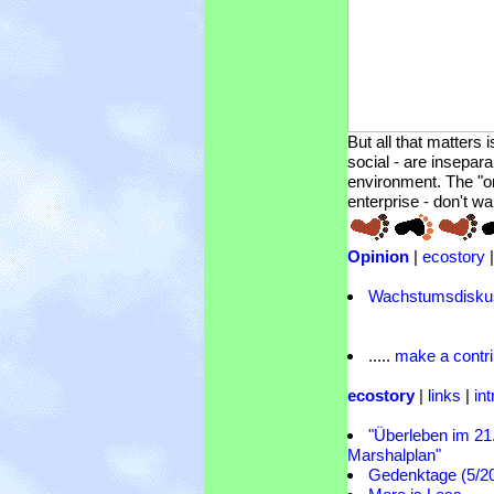
But all that matters 
social - are insepar
environment. The "on
enterprise - don't wa
Opinion
|
ecostory
Wachstumsdisku
.....
make a contri
ecostory
|
links
|
in
"Überleben im 21
Marshalplan"
Gedenktage (5/2