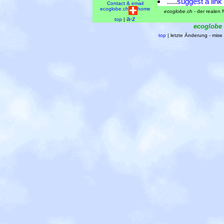
.....
suggest a link
Contact & email
ecoglobe.ch
home
ecoglobe.ch
- der realen N
a-z
top
|
ecoglobe
top
| letzte Änderung - mis