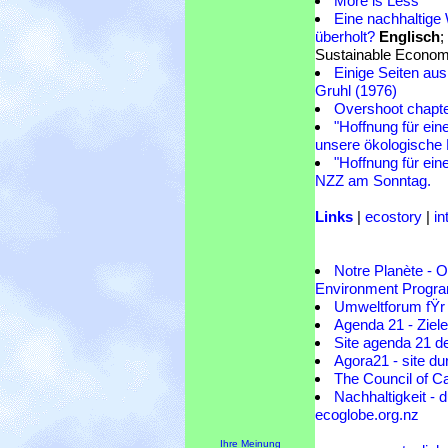
More is Less
Eine nachhaltige 
überholt?
Englisch
;
Sustainable Economy
Einige Seiten aus
Gruhl (1976)
Overshoot chapter
"Hoffnung für ein
unsere ökologische 
"Hoffnung für ein
NZZ am Sonntag.
Links
|
ecostory
|
in
Notre Planète - O
Environment Prog
Umweltforum fŸr
Agenda 21 - Zie
Site agenda 21 de
Agora21 - site dur
The Council of C
Nachhaltigkeit - du
ecoglobe.org.nz
Ihre Meinung