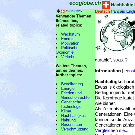
ecoglobe.ch
Nachhaltigke
a-z
ecostory
Deutsch
français
Engl
Verwandte Themen,
thèmes liés,
related topics:
Wachstum
Energie
Motivation
Politische
Ökonomie
Verkehr
durable", s.v.p. ?
Weitere Themen,
autres thèmes,
Introduction
|
ecos
further topics:
Nachhaltigkeit und
Bevölkerung
Etwas is ökologisch
Energie
Bedingungen für seh
Frieden und
Menschenrechte
Die Kernfrage lautet
Genetische
wie bisher.
Technologie
Als Zeitmaß wählt m
Klima
Generationen. Eine 
Nachhaltigkeit
können so die Anzah
Nahrung
Ressourcen
Generationen zählen
Verschmutzung
Vergleichen sie...