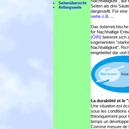
Nachhaltigkeit", au
Seitenübersicht
Seiten als drei Säul
Anfangsseite
dargestellt. Für eine 
siehe z.B. ...
Das österreichische 
für Nachhaltige Ent
(ÖIN)
bekennt sich 
sogenannten "stark
Nachhaltigkeit". Rich
eingebettet dar und
La durabilité et le
Une situation est éc
sous les conditions 
théoriquement pour t
temps un développe
Comme mesure de te