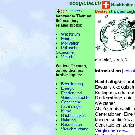
ecoglobe.ch
Nachhaltigke
a-z
ecostory
Deutsch
français
Engl
Verwandte Themen,
thèmes liés,
related topics:
Wachstum
Energie
Motivation
Politische
Ökonomie
Verkehr
durable", s.v.p. ?
Weitere Themen,
autres thèmes,
Introduction
|
ecos
further topics:
Nachhaltigkeit und
Bevölkerung
Etwas is ökologisch
Energie
Bedingungen für seh
Frieden und
Menschenrechte
Die Kernfrage lautet
Genetische
wie bisher.
Technologie
Als Zeitmaß wählt m
Klima
Generationen. Eine 
Nachhaltigkeit
können so die Anzah
Nahrung
Ressourcen
Generationen zählen
Verschmutzung
Vergleichen sie...