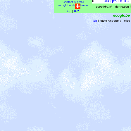
.....
suggest a link
Contact & email
ecoglobe.ch
home
ecoglobe.ch
- der realen N
a-z
top
|
ecoglobe
top
| letzte Änderung - mis