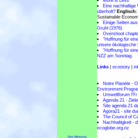
More is Less
Eine nachhaltige 
überholt?
Englisch
;
Sustainable Economy
Einige Seiten aus
Gruhl (1976)
Overshoot chapter
"Hoffnung für ein
unsere ökologische 
"Hoffnung für ein
NZZ am Sonntag.
Links
|
ecostory
|
in
Notre Planète - O
Environment Prog
Umweltforum fŸr
Agenda 21 - Zie
Site agenda 21 de
Agora21 - site dur
The Council of C
Nachhaltigkeit - du
ecoglobe.org.nz
Ihre Meinung