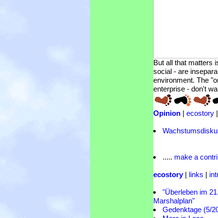
But all that matters 
social - are insepar
environment. The "on
enterprise - don't wa
Opinion
|
ecostory
Wachstumsdisku
.....
make a contri
ecostory
|
links
|
in
"Überleben im 21
Marshalplan"
Gedenktage (5/2