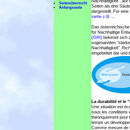
Nachhaltigkeit", au
Seitenübersicht
Seiten als drei Säul
Anfangsseite
dargestellt. Für eine 
siehe z.B. ...
Das österreichische 
für Nachhaltige Ent
(ÖIN)
bekennt sich 
sogenannten "stark
Nachhaltigkeit". Rich
eingebettet dar und
La durabilité et le
Une situation est éc
sous les conditions 
théoriquement pour t
temps un développe
Comme mesure de te