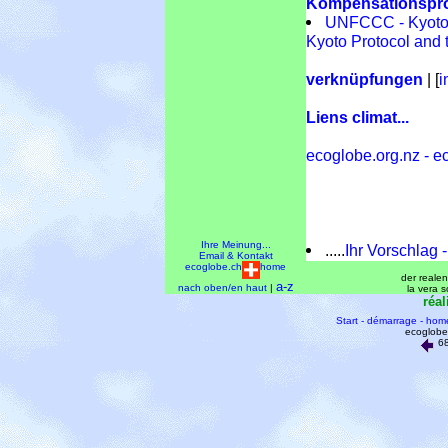
Kompensationspr
UNFCCC - Kyoto P
Kyoto Protocol and t
verknüpfungen
| [
i
Liens climat...
ecoglobe.org.nz - ec
Ihre Meinung...
.....
Ihr Vorschlag 
Email & Kontakt
ecoglobe.ch
home
der realen 
a-z
nach oben/en haut
|
la vera s
réal
Start - démarrage - hom
ecoglobe 
68