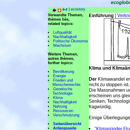
ecoglob
a-z
|
ecostory
Verwandte Themen,
Einführung
|
Verkn
thèmes liés,
related topics:
Luftqualität
Nachhaltigkeit
Politische Ökonomie
Wachstum
Weitere Themen,
autres thèmes,
further topics:
Klima und Klimaä
Bevölkerung
Energie
Der
Klimawandel ers
Frieden und
nicht zu stoppen ist.
Menschenrechte
Genetische
Die Massnahmen und
Technologie
erscheinen uns gle
Klima
Senken, Technologie
Nachhaltigkeit
fragwürdig.
Nahrung
Ressourcen
Verschmutzung
Einige Überlegungen
Seitenübersicht
Anfangsseite
"Klimasünder Fl