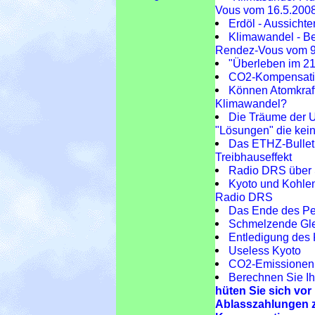
Vous vom 16.5.200
Erdöl - Aussich
Klimawandel - Be
Rendez-Vous vom 9
"Überleben im 21
CO2-Kompensatio
Können Atomkraft
Klimawandel?
Die Träume der U
"Lösungen" die kein
Das ETHZ-Bulleti
Treibhauseffekt
Radio DRS über S
Kyoto und Kohlen
Radio DRS
Das Ende des Per
Schmelzende Gle
Entledigung des
Useless Kyoto
CO2-Emissionen p
Berechnen Sie Ih
hüten Sie sich vo
Ablasszahlungen z