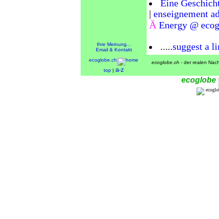
Eine Geschicht
|
enseignement ad
Ä
Energy @ ecog
.....
suggest a l
Ihre Meinung...
Email & Kontakt
ecoglobe.ch
home
ecoglobe.ch
- der realen Nachh
a-z
top
|
ecoglobe
ecoglob