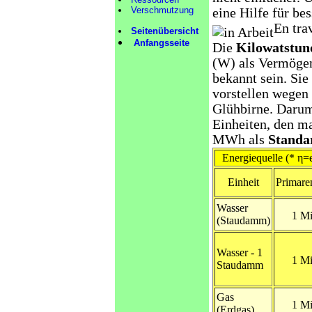
Verschmutzung
eine Hilfe für be
En tra
Seitenübersicht
Anfangsseite
Die
Kilowatstun
(W) als Vermögen
bekannt sein. Sie
vorstellen wegen
Glühbirne. Darum 
Einheiten, den m
MWh als
Standa
Energiequelle (* η
Einheit
Primare
Wasser
1 Mi
(Staudamm)
Wasser - 1
1 Mi
Staudamm
Gas
1 Mi
(Erdgas)