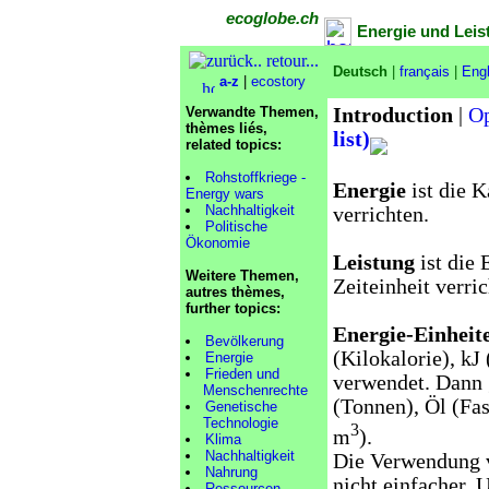
ecoglobe.ch
Energie und Leis
Deutsch
|
français
|
Engl
a-z
|
ecostory
Verwandte Themen,
Introduction
|
Op
thèmes liés,
list)
related topics:
Rohstoffkriege -
Energie
ist die K
Energy wars
Nachhaltigkeit
verrichten.
Politische
Ökonomie
Leistung
ist die 
Weitere Themen,
Zeiteinheit verri
autres thèmes,
further topics:
Energie-Einheit
Bevölkerung
(Kilokalorie), k
Energie
Frieden und
verwendet. Dann 
Menschenrechte
(Tonnen), Öl (Fa
Genetische
Technologie
3
m
).
Klima
Nachhaltigkeit
Die Verwendung v
Nahrung
nicht einfacher.
Ressourcen