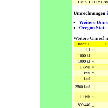
1 Mio.
BTU = Briti
Umrechnungen
Weitere Umr
Oregon State 
Weitere Umrechn
Einheit 1
E
1 J
=
1000 kJ
=
1000 kJ
=
1 kWh
=
1 kcal
=
1 kcal
=
2500 kcal
=
1 kWh
=
890'440
=