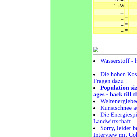
1 kW
=
....
=
...
=
...
=
...
=
Wasserstoff -
Die hohen Kos
Fragen dazu
Population siz
ages - back till
Weltenergiebe
Kunstschnee a
Die Energiespi
Landwirtschaft
Sorry, leider 
Interview mit Co