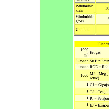
Windmühle
3
klein
Windmühle
gross
Uranium
Einheit
1000
Erdgas
3
m
1 tonne
SKE = Stein
1 tonne
RÖE = Rohö
MJ = Megaj
1000
Joule)
1
GJ = Gigajo
1
TJ = Terajo
1
PJ = Petajou
1
EJ = Exajou