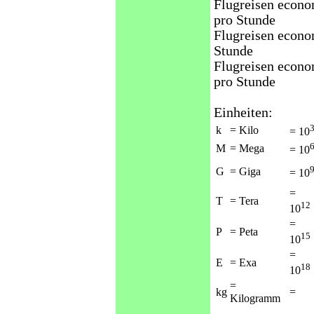
Flugreisen econo
pro Stunde
Flugreisen econo
Stunde
Flugreisen econo
pro Stunde
Einheiten:
k
= Kilo
= 10
M
= Mega
= 10
G
= Giga
= 10
=
T
= Tera
12
10
=
P
= Peta
15
10
=
E
= Exa
18
10
=
kg
=
Kilogramm