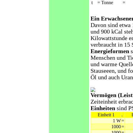
t
= Tonne
=
Ein Erwachsene
Davon sind etwa 
und 900 kCal steh
Kilowattstunde e
verbraucht in 15 
Energieformen
s
Menschen und Ti
und warme Quelle
Stauseeen, und fo
Öl und auch Ura
Vermögen (Leist
Zeiteinheit erbra
Einheiten
sind PS
Einheit 1
.
1 W
=
1000
=
1000
=