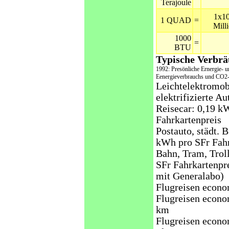
Terajoule
1x1
1 QUAD
=
Mill
1000
=
BTU
Typische Verbrä
1992: Presönliche Ernergie- 
Eenergieverbrauchs und CO2-
Leichtelektromob
elektrifizierte A
Reisecar: 0,19 k
Fahrkartenpreis
Postauto, städt. 
kWh pro SFr Fahr
Bahn, Tram, Trol
SFr Fahrkartenpr
mit Generalabo)
Flugreisen econo
Flugreisen econo
km
Flugreisen econo