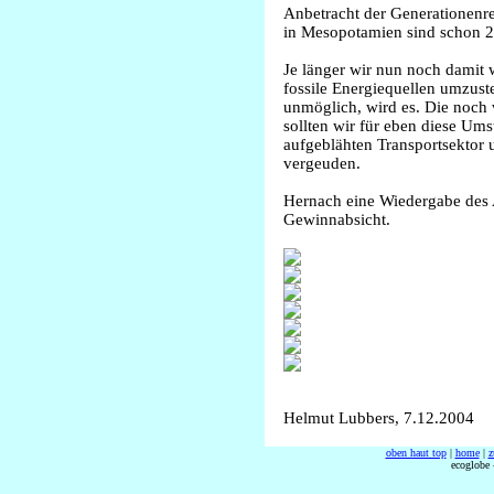
Anbetracht der Generationenrei
in Mesopotamien sind schon 
Je länger wir nun noch damit w
fossile Energiequellen umzustel
unmöglich, wird es. Die noch
sollten wir für eben diese Ums
aufgeblähten Transportsektor
vergeuden.
Hernach eine Wiedergabe des A
Gewinnabsicht.
Helmut Lubbers, 7.12.2004
oben haut top
|
home
|
z
ecoglobe 