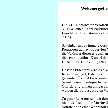
Weltenergiebe
Die VDI-Nachrichten veröffe
5.11.04) einen Energieausblic
Bericht der Internationalen E
2004)
Scheinbar unbekümmert werd
Prognosen gemacht über den V
die Verfasser dieser angesehen
die ceteris-paribus-Klausel de
Umstände für die Gültigkeit e
Unseres Erachtens wird dies 
Rohstoffmängel, Folgen des Kl
gehenden Öl- und Gasvorräte 
beeinflüssen. Ökologische Sac
Ölförderung binnen einiger Jah
werden die vorausgesagten Wa
Zu guter Letzt müssen wir dara
nicht wächst und die Vorräte 
Vorräte noch eine Generation lä