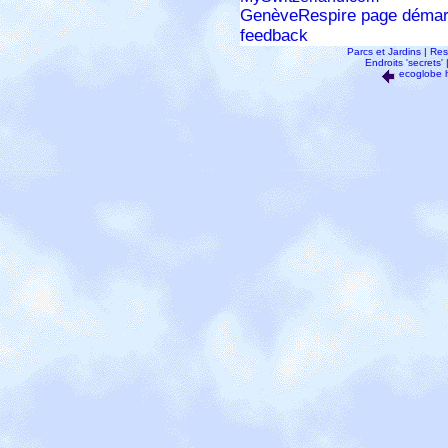
GenèveRespire page démar
feedback
Parcs et Jardins
|
Res
Endroits 'secrets'
ecoglobe