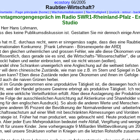
ecostory
66/2005
Raubtier-Wirtschaft?
Startseite - Page principale (home)
|
Wachstumsdiskussion
|
Nachhaltigkeit
|
(zurück - retour - back
nntagmorgengespräch im Radio SWR1-Rheinland-Pfalz - Em
Studio
r Herr Hans Lohmann,
ss dies keine Publikumsdiskussion ist. Gestatten Sie mir dennoch einige A
hat m.E. durchaus recht, wenn er sinngemäss sagte, dass dies eine Raubtie
nternationalen Konkurrenz. [Frank Lehmann - Börsenexperte der ARD]
t den gleichen unheimlichen und grossen Fehler, wie alle diese Ökonomen vo
lissentlich, dass gerade sie es sind, die Wirtschafts-"Wissenschaftler", die 
ockt haben und weiter einbrocken, weil sie nicht wissen (wollen),
andel ohne Schranken unweigerlich eine Angleichung auf die weltweit tiefsten
 will denn chinesische Zustände, wie man sie z.B. im Stern und Spiegel in D
sen kann? Eben diese Zustände reden jene Ökonomen und ihnen im Gefolge 
d auch die naiven Grünen herbei.
el im Grunde genommen eine unproduktive Tätigkeit ist, die deswegen hoch i
t, weil der Handel grössere Gewinne erbringt als produktive Tätigkeit. Ich re
ie eine wirkliche Verteilfunktion erfüllt. Aber diese Auslagerung der Produkti
ine Folge der ausschlieslichen Ausrichtung auf Aktienkurse und Shareholder v
ng für den englischen Ausdruck). So alsob die anderen Werte und Menschen 
jene anderen 95 Prozent der Bevölkerung der Normalverdiener und -arbeiterIn
schaftswachstum auf einer Welt mit beschränkten Abmessungen und Vorräten 
ategie ist. Früher hat man produziert, was gebraucht wird. Heute produziert
Aber jeder Euro Mehrproduktion bedeutet mehr Abfall, Vergiftung und wenige
ft für unsere Kinder. Jene vorhergesagte 9 Milliarden Weltbevölkerung um 2
en, weil unsere Strukturen vorher in Kriegen um die letzten Rohstoffe zusam