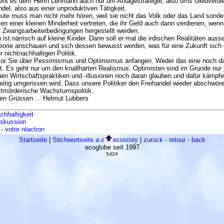
eht es dem Herrn Lehmann auch nur um Anlagestrategie, also ums Geldverdi
del, also aus einer unproduktiven Tätigkeit.
ute muss man nicht mehr hören, weil sie nicht das Volk oder das Land sonder
sen einer kleinen Minderheit vertreten, die ihr Geld auch dann verdienen, wen
r Zwangsarbeiterbedingungen hergestellt werden.
ist närrisch auf kleine Kinder. Dann soll er mal die irdischen Realitäten auss
eorie anschauen und sich dessen bewusst werden, was für eine Zukunft sich
 nichtnachhaltigen Politik.
or Sie über Pessimismus und Optimismus anfangen. Weder das eine noch da
. Es geht nur um den knallharten Realismus. Optimisten sind im Grunde nur j
chen Wirtschaftspraktiken und -illusionen noch daran glauben und dafür kämpf
eitig umgerissen wird. Dass unsere Politiker den Freihandel wieder abschwör
stmörderische Wachstumspolitik.
hen Grüssen ... Helmut Lubbers
chhaltigkeit
skussion
- votre réaction
Startseite
|
Stichwortseite a-z
ecostory
|
zurück - retour - back
ecoglobe seit 1997
5d24