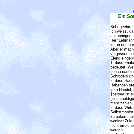
Ein So
Sehr geehrte
Ich weiss, da
anzubringen.
Herr Lehmann 
ist, in der i
Aber er mach
vergessen gef
Elend eingebr
1. dass Freih
bedeutet. Wer
genau nachle
Schröders un
2. dass Hand
Habenden steh
vom Handel, d
†bersee ist e
(Entschuldigu
mehr zählen, 
3. dass Wirt
Selbstmordstr
zu bekommen. 
weniger Zukun
nicht erreich
werden.