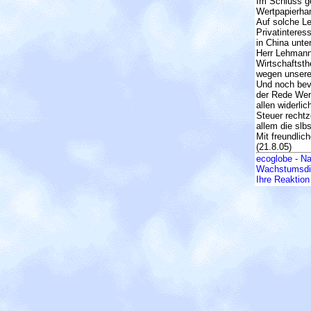
Im Schluss g
Wertpapierhan
Auf solche Le
Privatinteres
in China unte
Herr Lehmann 
Wirtschaftsth
wegen unserer
Und noch bev
der Rede Wert
allen widerli
Steuer rechtz
allem die slb
Mit freundlic
(21.8.05)
ecoglobe - Na
Wachstumsdi
Ihre Reaktion 