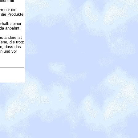
enen mit
n nur die
n die Produkte
erhalb seiner
 da anbahnt,
s andere ist
ene, die trotz
en, dass das
en und vor