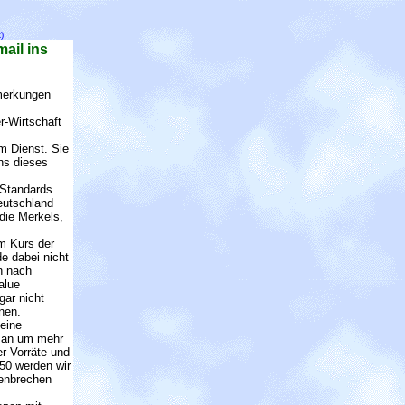
)
ail ins
nmerkungen
r-Wirtschaft
m Dienst. Sie
uns dieses
 Standards
eutschland
die Merkels,
m Kurs der
de dabei nicht
on nach
alue
gar nicht
nen.
eine
 man um mehr
r Vorräte und
050 werden wir
menbrechen