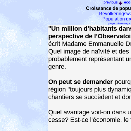
previous
eco
Croissance de popul
Bevölkeringswa
Population gr
page démarrage
"Un million d’habitants dan
perspective de l’Observatoir
écrit Madame Emmanuelle Dr
Quel image de naïvité et des i
probablement représentant un
genre.
On peut se demander
pourqu
région "toujours plus dynami
chantiers se succèdent et do
Quel avantage voit-on dans u
cesse? Est-ce l'économie, le 