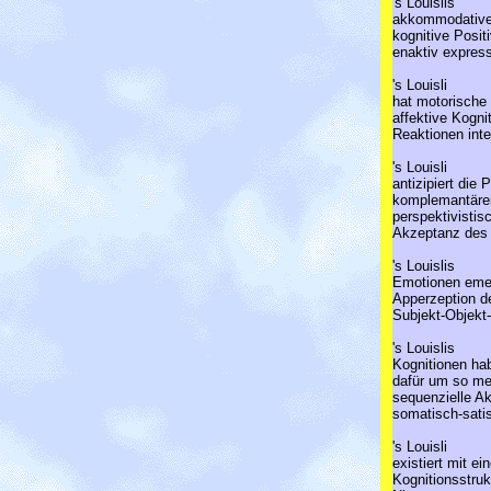
's Louislis
akkommodative A
kognitive Posit
enaktiv express
's Louisli
hat motorische
affektive Kogn
Reaktionen inte
's Louisli
antizipiert die
komplemantärer
perspektivistisc
Akzeptanz des 
's Louislis
Emotionen emer
Apperzeption de
Subjekt-Objekt
's Louislis
Kognitionen hab
dafür um so me
sequenzielle Ak
somatisch-satis
's Louisli
existiert mit ei
Kognitionsstrukt