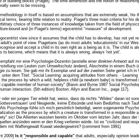
e of building blocks (Piaget). The time dimension and the notion of relationship
erally seem to be missing.
 methodology in itself is based on assumptions that are extremely weak, his t
cal terms, bearing little relation to reality. Piaget's three main criteria for his
rbitrary choice of three instances of knowledge taken from the field of physic
lture-bound and (in Piaget's terms) egocentrist "measure" of development.
 egocentrist view since it assumes that the child has to develop, has not yet r
 adult's point of view. Piagetians (as do most adults 'educationists' in our Wes
 recognise and accept a child in its own right as a being as it is. The child is 
as to become, which means that it is always wrong, always 'not yet'.
 empfahl mir eine Psychologie-Dozentin (anstelle einer direkten Antwort auf m
instellung von Leuten zum Umweltschutz ändere), Abschnitte in einem Buch ü
ie zu lesen. Sie gab mir ihr Exemplar und auf der zweiten Seite geriet ich in
, unter dem Titel: "Social Learning: acquiring attitudes from others. - Learning 
n, the process by which a wild, helpless child (a newborn baby) is transformed 
d capable member of human society" (Baron and Byrne 1987 Social Psycholo
uman interaction. (5th edition) Boston: Allyn and Bacon Inc., page 117).
 oder ein junges Tier erlebt hat, weiss, dass da nichts "Wildes" daran ist son
ottesvertrauen' und Neugierde, keine Erbsünde und kein Bedürfnis nach Tau
 Als Psychologe fühle ich mich persönlich beleidigt, wenn sogenannte Psych
alization as the process by which a creature is transformed in a responsible 
ty" sic! Die Allierten wussten bereits im Oktober vom letzten Jahr, dass de
uellen anzünden wenn er den Krieg verlieren würde. Ist es "civilized and res
dem mit Waffengewalt Kuwait wiedergewinnt? (comment from 1991)
nt 2009)
Is it "responsible and capable"
that adults, especially opinion lead