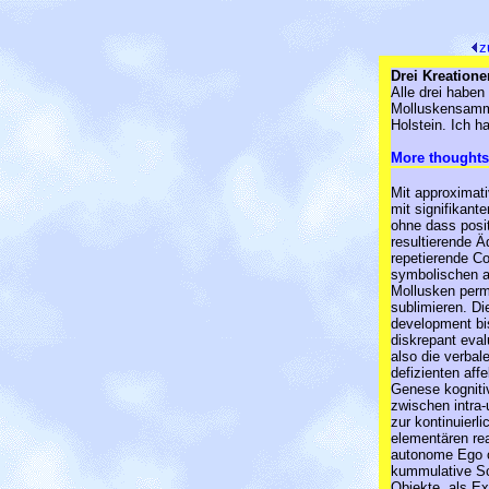
z
Drei Kreatione
Alle drei haben
Molluskensamme
Holstein. Ich h
More thoughts 
Mit approximativ
mit signifikant
ohne dass posit
resultierende Äq
repetierende Co
symbolischen af
Mollusken permi
sublimieren. Di
development bi
diskrepant eval
also die verbal
defizienten aff
Genese kognitiv
zwischen intra-
zur kontinuierli
elementären re
autonome Ego o
kummulative Sch
Objekte, als Ex