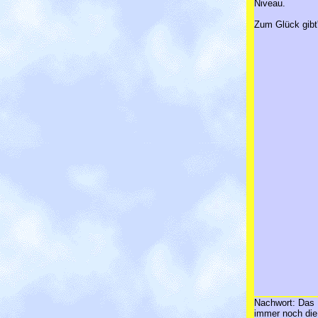
Niveau.
Zum Glück gibt's
Nachwort: Das I
immer noch die 