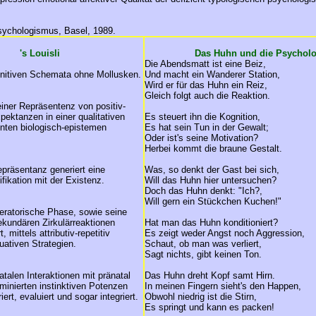
Psychologismus, Basel, 1989.
's Louisli
Das Huhn und die Psycholo
Die Abendsmatt ist eine Beiz,
ognitiven Schemata ohne Mollusken.
Und macht ein Wanderer Station,
Wird er für das Huhn ein Reiz,
Gleich folgt auch die Reaktion.
 einer Repräsentenz von positiv-
xpektanzen in einer qualitativen
Es steuert ihn die Kognition,
enten biologisch-epistemen
Es hat sein Tun in der Gewalt;
Oder ist's seine Motivation?
Herbei kommt die braune Gestalt.
präsentanz generiert eine
Was, so denkt der Gast bei sich,
fikation mit der Existenz.
Will das Huhn hier untersuchen?
Doch das Huhn denkt: "Ich?,
Will gern ein Stückchen Kuchen!"
eratorische Phase, sowie seine
ekundären Zirkulärreaktionen
Hat man das Huhn konditioniert?
rt, mittels attributiv-repetitiv
Es zeigt weder Angst noch Aggression,
tuativen Strategien.
Schaut, ob man was verliert,
Sagt nichts, gibt keinen Ton.
atalen Interaktionen mit pränatal
Das Huhn dreht Kopf samt Hirn.
minierten instinktiven Potenzen
In meinen Fingern sieht's den Happen,
riert, evaluiert und sogar integriert.
Obwohl niedrig ist die Stirn,
Es springt und kann es packen!