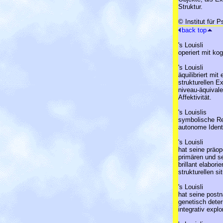
Struktur.
© Institut für 
back
top
's Louisli
operiert mit k
's Louisli
äquilibriert mit
strukturellen E
niveau-äquival
Affektivität.
's Louislis
symbolische Re
autonome Identi
's Louisli
hat seine präop
primären und s
brillant elaborie
strukturellen si
's Louisli
hat seine postn
genetisch deter
integrativ explo