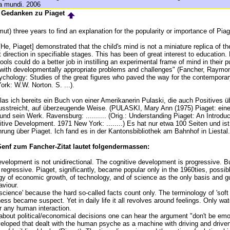
ria mundi. 2006
e Gedanken zu Piaget
mut) three years to find an explanation for the popularity or importance of Piag
[He, Piaget] demonstrated that the child's mind is not a miniature replica of the
t direction in specifiable stages. This has been of great interest to education.
ols could do a better job in instilling an experimental frame of mind in their p
 with developmentally appropriate problems and challenges" (Fancher, Raymo
ychology: Studies of the great figures who paved the way for the contemporar
ork: W.W. Norton. S. ...).
las ich bereits ein Buch von einer Amerikanerin Pulaski, die auch Positives ü
usstreicht, auf überzeugende Weise. (PULASKI, Mary Ann (1975) Piaget: eine
und sein Werk. Ravensburg: .......... (Orig.: Understanding Piaget: An Introduc
itive Development. 1971 New York: ........) Es hat nur etwa 100 Seiten und is
hrung über Piaget. Ich fand es in der Kantonsbibliothek am Bahnhof in Liestal.
Senf zum Fancher-Zitat lautet folgendermassen:
velopment is not unidirectional. The cognitive development is progressive. B
regressive. Piaget, significantly, became popular only in the 1960ties, possibly
gy of economic growth, of technology, and of science as the only basis and gu
aviour.
d science' because the hard so-called facts count only. The terminology of 'soft
ness became suspect. Yet in daily life it all revolves around feelings. Only wa
r any human interaction.
about political/economical decisions one can hear the argument "don't be emo
loped that dealt with the human psyche as a machine with driving and driven