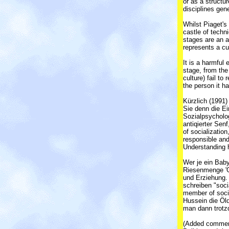
or as a structur
disciplines gen
Whilst Piaget's
castle of techni
stages are an a
represents a cu
It is a harmful
stage, from the
culture) fail to
the person it h
Kürzlich (1991)
Sie denn die E
Sozialpsycholog
antiqierter Senf
of socializatio
responsible an
Understanding h
Wer je ein Baby
Riesenmenge 'G
und Erziehung.
schreiben "soci
member of socie
Hussein die Ölq
man dann trotz
(Added comme