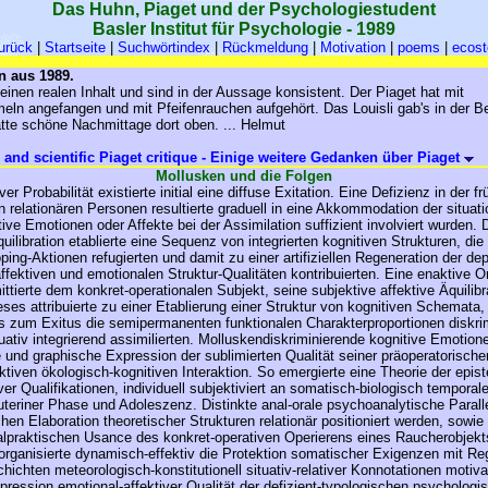
Das Huhn, Piaget und der Psychologiestudent
Basler Institut für Psychologie - 1989
urück
|
Startseite
|
Suchwörtindex
|
Rückmeldung
|
Motivation
|
poems
|
ecost
n aus 1989.
 einen realen Inhalt und sind in der Aussage konsistent. Der Piaget hat mit
ln angefangen und mit Pfeifenrauchen aufgehört. Das Louisli gab's in der Be
atte schöne Nachmittage dort oben. ... Helmut
and scientific Piaget critique - Einige weitere Gedanken über Piaget
Mollusken und die Folgen
er Probabilität existierte initial eine diffuse Exitation. Eine Defizienz in der f
en relationären Personen resultierte graduell in eine Akkommodation der situatio
ive Emotionen oder Affekte bei der Assimilation suffizient involviert wurden. 
uilibration etablierte eine Sequenz von integrierten kognitiven Strukturen, die
ping-Aktionen refugierten und damit zu einer artifiziellen Regeneration der dep
fektiven und emotionalen Struktur-Qualitäten kontribuierten. Eine enaktive O
ttierte dem konkret-operationalen Subjekt, seine subjektive affektive Äquilibr
eses attribuierte zu einer Etablierung einer Struktur von kognitiven Schemata, 
s zum Exitus die semipermanenten funktionalen Charakterproportionen diskrim
uativ integrierend assimilierten. Molluskendiskriminierende kognitive Emotion
e und graphische Expression der sublimierten Qualität seiner präoperatorischen
ektiven ökologisch-kognitiven Interaktion. So emergierte eine Theorie der epi
er Qualifikationen, individuell subjektiviert an somatisch-biologisch tempora
uteriner Phase und Adoleszenz. Distinkte anal-orale psychoanalytische Paral
chen Elaboration theoretischer Strukturen relationär positioniert werden, sowie
alpraktischen Usance des konkret-operativen Operierens eines Raucherobjekt
rganisierte dynamisch-effektiv die Protektion somatischer Exigenzen mit Re
ichten meteorologisch-konstitutionell situativ-relativer Konnotationen motiva
pression emotional-affektiver Qualität der defizient-typologischen psychologi