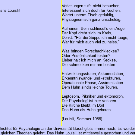
Vorlesungen tut's nicht besuchen,
 's Louisli!
Interessiert sich doch für Kuchen,
Wartet unterm Tisch geduldig,
Physiognomisch ganz unschuldig.
Auf einem Bein schliesst's ein Auge,
Der Kopf dreht sich im Kreis,
Denkt: "Für die Suppe ich nicht tauge,
Wär für mich auch viel zu heiss."
Was bringen Rorschachkleckse?
Oder Persönlichkeit testen?
Lieber halt ich mich an Keckse,
Die schmecken mir am besten.
Entwicklungsstufen, Akkomodation,
Erkenntniswandel und -strukturen,
Operationale Phase, Assimmilation:
Dem Huhn sind's leichte Touren.
Leptosom, Pikniker und ektomorph,
Der Psycholog' ist hier verloren
Die Kirche bleibt im Dorf
Das Huhn als Huhn geboren.
(Louisli, Sommer 1988)
nstitut für Psychologie an der Universität Basel gibt's immer noch. Es werde
gleichen Theorien gelehrt. Das Huhn Louisli ist mittlerweile gestorben und ve