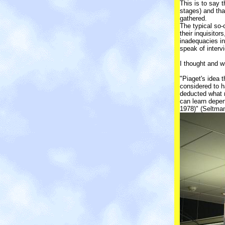
This is to say 
stages) and tha
gathered.
The typical so-
their inquisitor
inadequacies in
speak of interv
I thought and w
"Piaget's idea 
considered to h
deducted what m
can learn depen
1978)" (Seltman