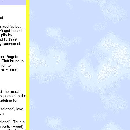
et.
 adult's, but
 Piaget himself
upils by
nd F. 1979
y science of
ber Piagets
 Einführung in
tion to
t m.E. eine
ut the moral
 parallel to the
ideline for
 science', love,
tch
tional". Thus a
 parts (Freud)