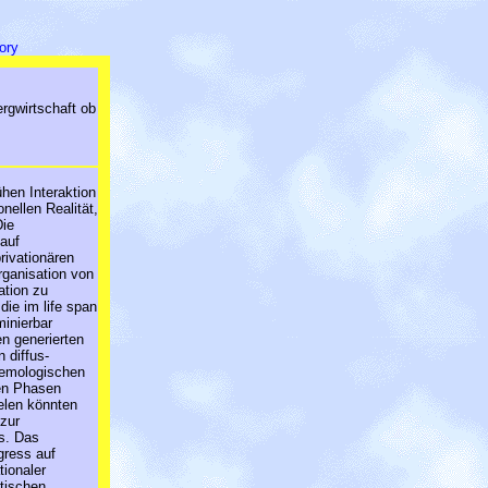
ory
rgwirtschaft ob
rühen Interaktion
nellen Realität,
Die
 auf
rivationären
rganisation von
ation zu
die im life span
inierbar
en generierten
 diffus-
stemologischen
len Phasen
lelen könnten
 zur
s. Das
gress auf
tionaler
stischen