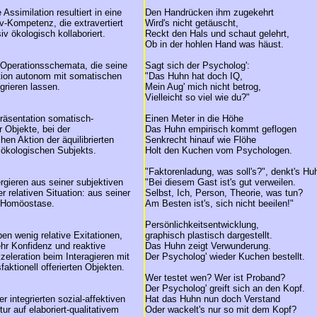
ssimilation resultiert in eine
Den Handrücken ihm zugekehrt
iv-Kompetenz, die extravertiert
Wird's nicht getäuscht,
iv ökologisch kollaboriert.
Reckt den Hals und schaut gelehrt,
Ob in der hohlen Hand was häust.
 Operationsschemata, die seine
Sagt sich der Psycholog':
ition autonom mit somatischen
"Das Huhn hat doch IQ,
grieren lassen.
Mein Aug' mich nicht betrog,
Vielleicht so viel wie du?"
 Präsentation somatisch-
Einen Meter in die Höhe
 Objekte, bei der
Das Huhn empirisch kommt geflogen
hen Aktion der äquilibrierten
Senkrecht hinauf wie Flöhe
ökologischen Subjekts.
Holt den Kuchen vom Psychologen.
"Faktorenladung, was soll's?", denkt's Hu
gieren aus seiner subjektiven
"Bei diesem Gast ist's gut verweilen.
r relativen Situation: aus seiner
Selbst, Ich, Person, Theorie, was tun?
-Homöostase.
Am Besten ist's, sich nicht beeilen!"
Persönlichkeitsentwicklung,
en wenig relative Exitationen,
graphisch plastisch dargestellt.
hr Konfidenz und reaktive
Das Huhn zeigt Verwunderung.
zeleration beim Interagieren mit
Der Psycholog' wieder Kuchen bestellt.
faktionell offerierten Objekten.
Wer testet wen? Wer ist Proband?
Der Psycholog' greift sich an den Kopf.
ner integrierten sozial-affektiven
Hat das Huhn nun doch Verstand
ur auf elaboriert-qualitativem
Oder wackelt's nur so mit dem Kopf?