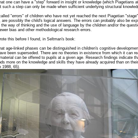
that one can have a "step" forward in insight or knowledge (which Piagetians att
t such a step can only be made when sufficient underlying structural knowle
called "errors" of children who have not yet reached the next Piagetian "stage"
s, are possibly the child's logical answers. The errors can probably also be ex
 the way of thinking and the use of language by the children and/or the questi
iewer bias and other methodological research errors.
rote this before I found, in Seltman's book:
that age-linked phases can be distinguished in children's cognitive developmen
ave been superseded. There are no theories in existence from which it can r
aterial can be offered to pupils at a given age. Research findings indicate th
ds more on the knowledge and skills they have already acquired than on thei
 1988, 65).