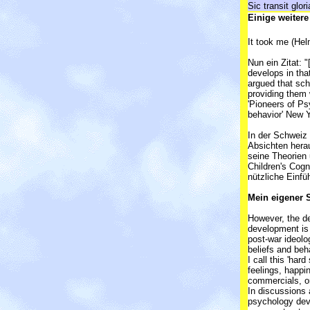
Sic transit glo
Einige weiter
It took me (Hel
Nun ein Zitat: "
develops in tha
argued that scho
providing them
'Pioneers of Ps
behavior' New Y
In der Schweiz 
Absichten hera
seine Theorien 
Children's Cogn
nützliche Einfü
Mein eigener 
However, the de
development is 
post-war ideolo
beliefs and beh
I call this 'har
feelings, happi
commercials, o
In discussions 
psychology deve