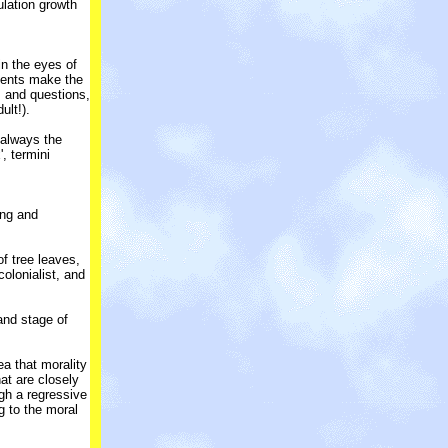
ulation growth
in the eyes of
iments make the
s and questions,
ult!).
 always the
, termini
ing and
f tree leaves,
colonialist, and
and stage of
a that morality
at are closely
ugh a regressive
g to the moral