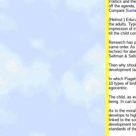
Politics and th
off the agenda,
Compare
Susta
(Helmut:) Educa
the adults. Typ
impression of i
till the child c
Research has pr
same order. As 
technici for ab
Seltman & Seltm
Then why should
development ta
In which Piaget
10 types of bird
egocentric.
The child, as e
being. In can la
As to the moral
develops to hig
linked to the s
development tow
standards of th