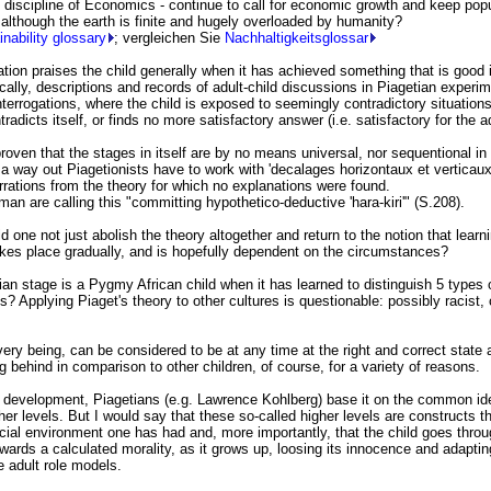
e discipline of Economics - continue to call for economic growth and keep pop
 although the earth is finite and hugely overloaded by humanity?
inability glossary
; vergleichen Sie
Nachhaltigkeitsglossar
tion praises the child generally when it has achieved something that is good 
ically, descriptions and records of adult-child discussions in Piagetian exper
nterrogations, where the child is exposed to seemingly contradictory situation
ontradicts itself, or finds no more satisfactory answer (i.e. satisfactory for the ad
oven that the stages in itself are by no means universal, nor sequentional in
a way out Piagetionists have to work with 'decalages horizontaux et verticaux'
errations from the theory for which no explanations were found.
an are calling this "committing hypothetico-deductive 'hara-kiri'" (S.208)
.
 one not just abolish the theory altogether and return to the notion that learn
kes place gradually, and is hopefully dependent on the circumstances?
ian stage is a Pygmy African child when it has learned to distinguish 5 types o
s? Applying Piaget's theory to other cultures is questionable: possibly racist, 
very being, can be considered to be at any time at the right and correct state 
g behind in comparison to other children, of course, for a variety of reasons.
 development, Piagetians (e.g. Lawrence Kohlberg) base it on the common ide
her levels. But I would say that these so-called higher levels are constructs th
ocial environment one has had and, more importantly, that the child goes thro
ards a calculated morality, as it grows up, loosing its innocence and adaptin
e adult role models.