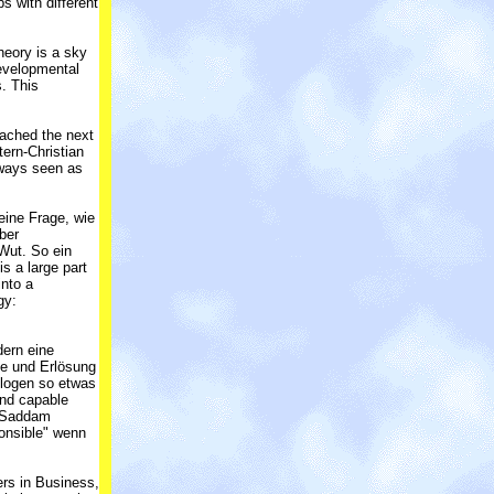
s with different
heory is a sky
 developmental
s. This
eached the next
tern-Christian
always seen as
eine Frage, wie
ber
 Wut. So ein
is a large part
into a
gy:
dern eine
fe und Erlösung
ologen so etwas
and capable
r Saddam
ponsible" wenn
ers in Business,