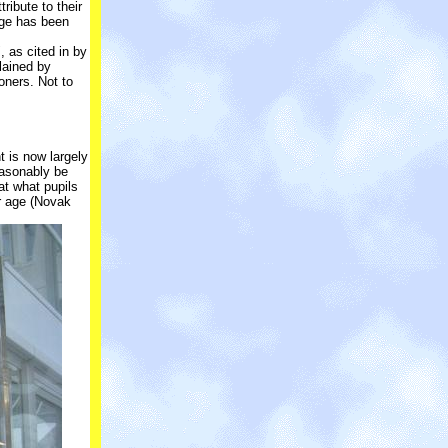
ribute to their
dge has been
, as cited in by
plained by
oners. Not to
t is now largely
easonably be
at what pupils
r age (Novak