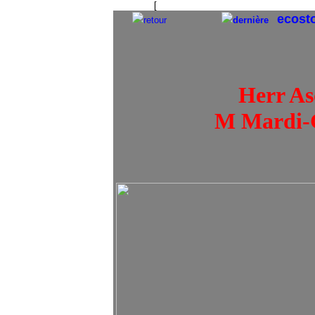
[
Die Sterne sollten uns daran erinnern
ecost
retour
dernière
Herr As
M Mardi-