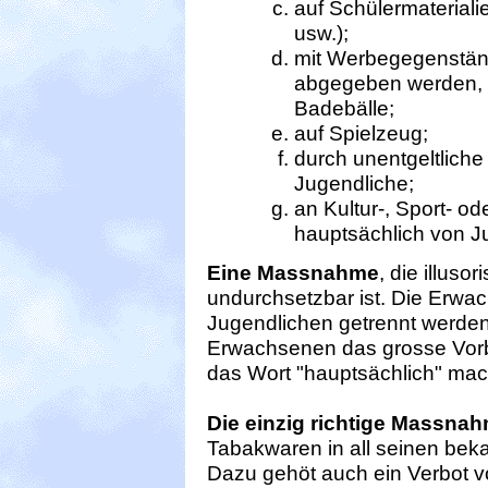
auf Schülermateriali
usw.);
mit Werbegegenständ
abgegeben werden, w
Badebälle;
auf Spielzeug;
durch unentgeltlich
Jugendliche;
an Kultur-, Sport- o
hauptsächlich von J
Eine Massnahme
, die illuso
undurchsetzbar ist. Die Erwac
Jugendlichen getrennt werde
Erwachsenen das grosse Vorb
das Wort "hauptsächlich" macht
Die einzig richtige Massna
Tabakwaren in all seinen be
Dazu gehöt auch ein Verbot v