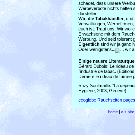
schadet, dass unsere Werbu
Werbeverbote nichts helfen s
darstellen.
Wir, die Tabakhändler
, und
Verwaltungen, Werbefirmen, u
euch ist. Traut uns. Wir wol
Erwachsene mit dem Rauchen
Werbung. Und seid tolerant
Eigentlich
sind wir ja ganz h
Oder wenigstens...
... wir 
Einige neuere Literaturque
Gérard Dubois: Le rideau de
l'industrie de tabac. (Édition
Derrière le rideau de fumée 
Suzy Soulmaille: "La dépend
Hygiène, 2003, Genève)
ecoglobe Rauchseiten pages 
home
|
a-z sit