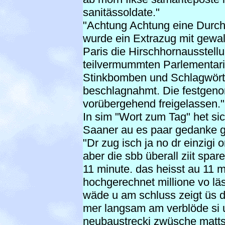
sanitässoldate."
"Achtung Achtung eine Durch
wurde ein Extrazug mit gewal
Paris die Hirschhornausstell
teilvermummten Parlementar
Stinkbomben und Schlagwörte
beschlagnahmt. Die festgen
vorübergehend freigelassen."
In sim "Wort zum Tag" het sic
Saaner au es paar gedanke 
"Dr zug isch ja no dr einzigi 
aber die sbb überall ziit spar
11 minute. das heisst au 11 mi
hochgerechnet millione vo läs
wäde u am schluss zeigt üs d
mer langsam am verblöde si u
neubaustrecki zwüsche mattste