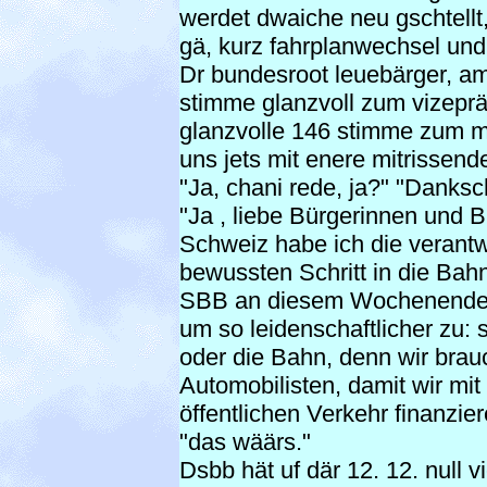
werdet dwaiche neu gschtellt
gä, kurz fahrplanwechsel und 
Dr bundesroot leuebärger, a
stimme glanzvoll zum vizepräs
glanzvolle 146 stimme zum m
uns jets mit enere mitrissende
"Ja, chani rede, ja?" "Danksc
"Ja , liebe Bürgerinnen und B
Schweiz habe ich die verant
bewussten Schritt in die Ba
SBB an diesem Wochenende vo
um so leidenschaftlicher zu: 
oder die Bahn, denn wir brau
Automobilisten, damit wir mit
öffentlichen Verkehr finanzie
"das wäärs."
Dsbb hät uf där 12. 12. null vi