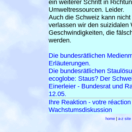
ein weiterer Schritt in Richt
Umweltressourcen. Leider.
Auch die Schweiz kann nicht
verlassen wir den suizidale
Geschwindigkeiten, die fälsch
werden.
Die bundesrätlichen Medienm
Erläuterungen.
Die bundesrätlichen Staulös
ecoglobe: Staus? Der Schweiz
Einerleier - Bundesrat und 
12.05.
Ihre Reaktion - votre réaction
Wachstumsdiskussion
home
|
a-z sit