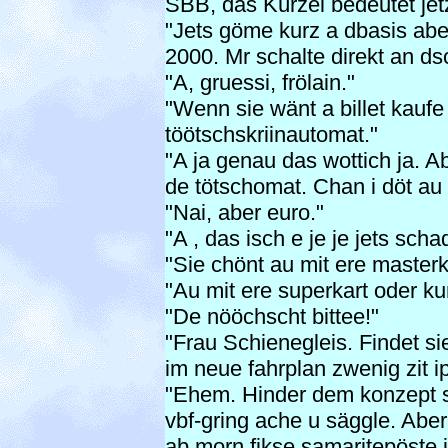
SBB, das Kürzel bedeutet jet
"Jets göme kurz a dbasis ab
2000. Mr schalte direkt an ds
"A, gruessi, frölain."
"Wenn sie wänt a billet kaufe
töötschskriinautomat."
"A ja genau das wottich ja. 
de tötschomat. Chan i döt au 
"Nai, aber euro."
"A , das isch e je je jets scha
"Sie chönt au mit ere masterka
"Au mit ere superkart oder k
"De nööchscht bittee!"
"Frau Schienegleis. Findet s
im neue fahrplan zwenig zit 
"Ehem. Hinder dem konzept st
vbf-gring ache u säggle. Aber
ab morn fikse samaritepöste i