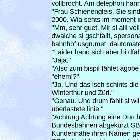
vollbrocht. Am delephon hanni
"Frau Schienengleis. Sie sind
2000. Wia sehts im moment in
"Mm, sehr guet. Mir si alli vol
dwaiche si gschtällt, sperson
bahnhöf usgrumet, dautomate i
"Laider händ sich aber bi dfah
"Jaja."
"Also zum bispil fählet agobe 
"ehem!?"
"Jo. Und das isch schints die
Winterthur und Züri."
"Genau. Und drum fählt si wil
überlastete linie."
"Achtung Achtung eine Durc
Bundesbahnen abgekürzt SBB
Kundennähe ihren Namen geä