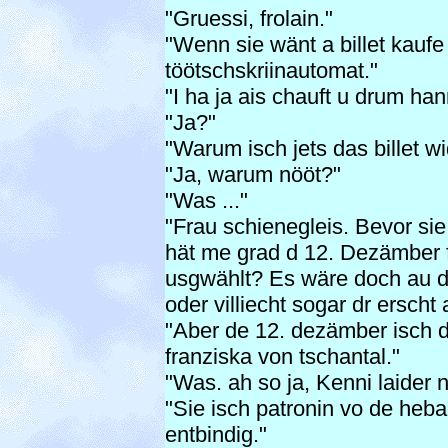
"Gruessi, frolain."
"Wenn sie wänt a billet kaufe
töötschskriinautomat."
"I ha ja ais chauft u drum han
"Ja?"
"Warum isch jets das billet w
"Ja, warum nööt?"
"Was ..."
"Frau schienegleis. Bevor sie
hät me grad d 12. Dezämber f
usgwählt? Es wäre doch au de
oder villiecht sogar dr erscht 
"Aber de 12. dezämber isch d
franziska von tschantal."
"Was. ah so ja, Kenni laider ni
"Sie isch patronin vo de heba
entbindig."