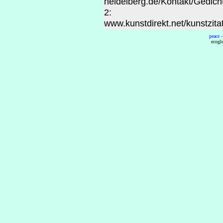
heidelberg.de/Kontakt/Gedich
2:
www.kunstdirekt.net/kunstzit
peace -
ecogl