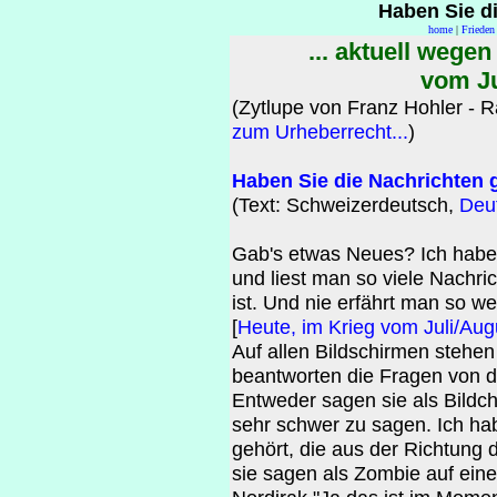
Haben Sie d
home
|
Frieden 
... aktuell wege
vom Ju
(Zytlupe von Franz Hohler -
zum Urheberrecht...
)
Haben Sie die Nachrichten 
(Text: Schweizerdeutsch,
Deu
Gab's etwas Neues? Ich habe s
und liest man so viele Nachri
ist. Und nie erfährt man so we
[
Heute, im Krieg vom Juli/Aug
Auf allen Bildschirmen stehe
beantworten die Fragen von d
Entweder sagen sie als Bildc
sehr schwer zu sagen. Ich ha
gehört, die aus der Richtung
sie sagen als Zombie auf ein