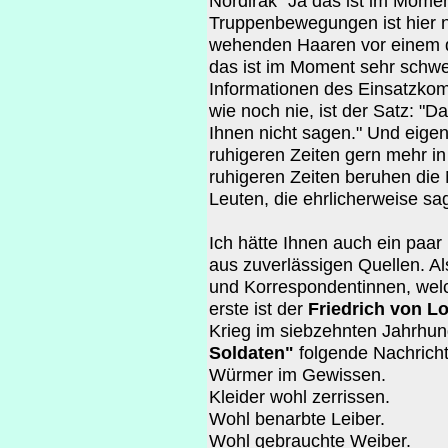
Nordirak "Ja das ist im Mome
Truppenbewegungen ist hier ni
wehenden Haaren vor einem di
das ist im Moment sehr schwe
Informationen des Einsatzko
wie noch nie, ist der Satz: "D
Ihnen nicht sagen." Und eigen
ruhigeren Zeiten gern mehr i
ruhigeren Zeiten beruhen die
Leuten, die ehrlicherweise sa
Ich hätte Ihnen auch ein paa
aus zuverlässigen Quellen. A
und Korrespondentinnen, welc
erste ist der
Friedrich von L
Krieg im siebzehnten Jahrhun
Soldaten"
folgende Nachricht
Würmer im Gewissen.
Kleider wohl zerrissen.
Wohl benarbte Leiber.
Wohl gebrauchte Weiber.