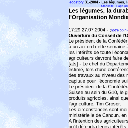
ecostory
31-2004 - Les légumes, l
Startseite - Page pr
Les légumes, la durab
l'Organisation Mond
17:29 27.07.2004 -
(
notre opini
Ouverture du Conseil de l'
Le président de la Confédér
à un accord cette semaine à
les intérêts de toute l'écon
agriculteurs devront faire d
[ats] - Le chef du Départem
estimé, lors d'une conféren
des travaux au niveau des mi
capitale pour l'économie sui
Le président de la Confédéra
Suisse au sein du G10, le 
produits agricoles, ainsi qu
l'agriculture, Tim Groser.
Les circonstances sont meil
ministérielle de Cancun, en
A l'intention des agriculteur
qu'il défendra leurs intérê