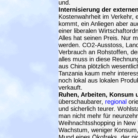
und.
Internisierung der externe
Kostenwahrheit im Verkehr, 
kommt, ein Anliegen aber auc
einer liberalen Wirtschaftord
Alles hat seinen Preis. Nur 
werden. CO2-Ausstoss, Land
Verbrauch an Rohstoffen, d
alles muss in diese Rechnung
aus China plötzlich wesentlic
Tanzania kaum mehr interess
noch lokal aus lokalen Produk
verkauft.
Ruhen, Arbeiten, Konsum u
überschaubarer,
regional
orie
und sicherlich teurer. Wohlst
man nicht mehr für neunzehn
Weihnachtsshopping in New Y
Wachstum, weniger Konsum, 
Mund eines Ökofreks, der nic