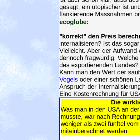
gesagt, ein utopischer ist un
flankierende Massnahmen b
ecoglobe:
"korrekt" den Preis berec
internalisieren? Ist das sog
Vielleicht. Aber der Aufwand
dennoch fragwürdig. Welche K
des exportierenden Landes?
Kann man den Wert der saub
Vogels
oder einer schönen L
Anspruch der Internalisierung
Eine Kostenrechnung für USA
Die wirkl
Was man in den USA an der 
musste, war nach Rechnung
weniger als zwei fünftel vom
miteinberechnet werden.