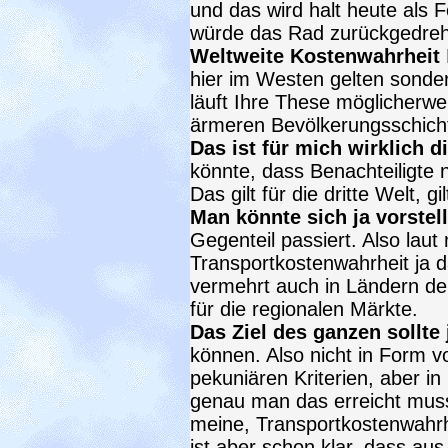
und das wird halt heute als F
würde das Rad zurückgedreh
Weltweite Kostenwahrheit
hier im Westen gelten sonde
läuft Ihre These möglicherwe
ärmeren Bevölkerungsschicht
Das ist für mich wirklich d
könnte, dass Benachteiligte 
Das gilt für die dritte Welt, g
Man könnte sich ja vorstel
Gegenteil passiert. Also lau
Transportkostenwahrheit ja d
vermehrt auch in Ländern der
für die regionalen Märkte.
Das Ziel des ganzen sollte 
können. Also nicht in Form 
pekuniären Kriterien, aber 
genau man das erreicht muss 
meine, Transportkostenwahrhei
ist aber schon klar, dass aus 