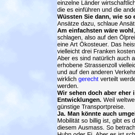
einzelne Länder wirtschaftlic
die es einführen und die and
Wüssten Sie dann, wie so
Ansätze dazu, schlaue Ansä
Am einfachsten wäre wohl
schlagen, also auf den Ölpre
eine Art Ökosteuer. Das heis
vielleicht drei Franken kosten
Aber es sind natürlich auch 
erhobene Strassenzoll vielle
und auf den anderen Verkehr
wirklich
gerecht
verteilt wer
werden.
Wir sehen doch aber eher 
Entwicklungen.
Weil weltwei
günstige Transportpreise.
Ja. Man könnte auch umge
Mobilität so billig ist, gibt 
diesem Ausmass. So betracht
Huhn oder Ei. Aber es ist sch