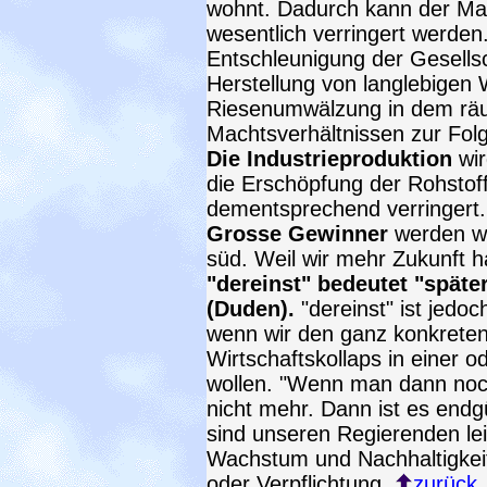
wohnt. Dadurch kann der Mat
wesentlich verringert werden
Entschleunigung der Gesells
Herstellung von langlebigen 
Riesenumwälzung in dem räu
Machtsverhältnissen zur Fol
Die Industrieproduktion
wir
die Erschöpfung der Rohstof
dementsprechend verringert.
Grosse Gewinner
werden wir
süd. Weil wir mehr Zukunft 
"dereinst" bedeutet "späte
(Duden).
"dereinst" ist jedo
wenn wir den ganz konkrete
Wirtschaftskollaps in einer 
wollen. "Wenn man dann noc
nicht mehr. Dann ist es endg
sind unseren Regierenden lei
Wachstum und Nachhaltigkeit
oder Verpflichtung.
zurück