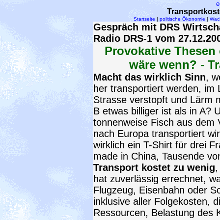
e
Transportkost
Startseite
|
politische Ökonomie
|
Wach
Gespräch mit DRS Wirtschaf
Radio DRS-1 vom 27.12.20
Provokative Thesen 
wäre wenn? - Tr
Macht das wirklich Sinn
, w
her transportiert werden, im 
Strasse verstopft und Lärm m
B etwas billiger ist als in A
tonnenweise Fisch aus dem V
nach Europa transportiert w
wirklich ein T-Shirt für drei
made in China, Tausende von
Transport kostet zu wenig
,
hat zuverlässig errechnet, w
Flugzeug, Eisenbahn oder Schi
inklusive aller Folgekosten,
Ressourcen, Belastung des 