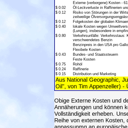
Externe (verborgene) Kosten - 6
$ 0.02
Öl-Leckverluste in Raffinerien un
$ 0.12
Risiko von Störungen in der Wirts
zeitweilige Ölversorgungsengpäss
$ 0.12
Folgekosten der globalen Klimae
$ 0.40
lokale Kosten wegen Umweltvers
(Lungen), insbesondere in empfi
$ 0.80
Verkehrsunfälle: Verkehrsstaus: 
verschwendetes Benzin
Benzinpreis in den USA pro Gall
Flexibele Kosten
$ 0.43
Bundes- und Staatssteuern
Feste Kosten
$ 0.75
Rohöl
$ 0.24
Raffinerie
$ 0.15
Distribution und Marketing
Aus National Geographic, Ju
Oil", von Tim Appenzeller) 
Obige Externe Kosten und d
Annäherungen und können kei
Vollständigkeit erheben. Uns
Reihe von externen Kosten, 
anpassunmg an europäische V