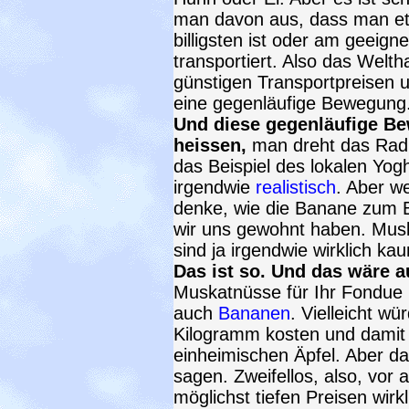
man davon aus, dass man etw
billigsten ist oder am geeign
transportiert. Also das Welth
günstigen Transportpreisen 
eine gegenläufige Bewegung
Und diese gegenläufige Be
heissen,
man dreht das Rad 
das Beispiel des lokalen Yogh
irgendwie
realistisch
. Aber w
denke, wie die Banane zum B
wir uns gewohnt haben. Mus
sind ja irgendwie wirklich 
Das ist so. Und das wäre a
Muskatnüsse für Ihr Fondue 
auch
Bananen
. Vielleicht w
Kilogramm kosten und damit ni
einheimischen Äpfel. Aber d
sagen. Zweifellos, also, vor
möglichst tiefen Preisen wirk