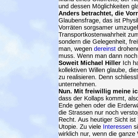
und dessen Möglichkeiten gl
Anders betrachtet, die Vorr
Glaubensfrage, das ist Phys
Vorräten sorgsamer umzuge
Transportkostenwahrheit zum B
sondern die Gelegenheit, fre
man, wegen
dereinst
drohend
muss. Wenn man dann noc
Soweit Michael Hiller
Ich h
kollektiven Willen glaube, di
zu realisieren. Denn schliessl
unternehmen.
Nun. Mit freiwillig meine i
dass der Kollaps kommt, also
Ende gehen oder die Erderwär
die Strassen nur noch verstop
Recht. Aus heutiger Sicht is
Utopie. Zu viele
Interessen
si
wirklich nur, wenn die ganz