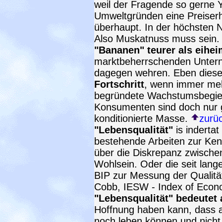
weil der Fragende so gerne Y
Umweltgründen eine Preise
überhaupt. In der höchsten N
Also Muskatnuss muss sein. 
"Bananen" teurer als eihei
marktbeherrschenden Untern
dagegen wehren. Eben diese
Fortschritt
, wenn immer meh
begründete Wachstumsbegier
Konsumenten sind doch nur 
konditionierte Masse.
zurü
"Lebensqualität"
is inderta
bestehende Arbeiten zur Ke
über die Diskrepanz zwische
Wohlsein. Oder die seit lan
BIP zur Messung der Qualität
Cobb, IESW - Index of Econo
"Lebensqualität" bedeutet
Hoffnung haben kann, dass a
noch leben können und nicht