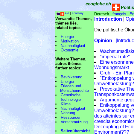
ecoglobe.ch
Politi
a-z
|
ecostory
Deutsch
|
français
|
En
Verwandte Themen,
Introduction
|
Opi
thèmes liés,
related topics:
Die politische Öko
Energie
Opinion
|
[Introduc
Motivation
Nachhaltigkeit
Ökonomie
Wachstumsdisk
"imperial rule"
Weitere Themen,
Eine ersonnene
autres thèmes,
Wohnungsmarkt
further topics:
Gruhl - Ein Plan
Bevölkerung
"Entkoppelung 
Energie
Umweltbelastung?
Frieden und
Provokative Th
Menschenrechte
Transportkostenwa
Genetische
Technologie
Argumente geg
Klima
Entkoppelung v
Nachhaltigkeit
Umweltbelastung?
Nahrung
des atteintes sur 
Ressourcen
crescita economica
Verschmutzung
Decoupling of Eco
Seitenübersicht
Environment???