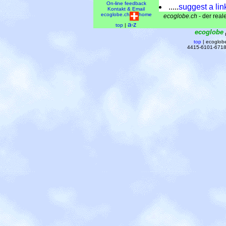
On-line feedback
.....
suggest a lin
Kontakt & Email
ecoglobe.ch
home
ecoglobe.ch
- der reale
a-z
top
|
ecoglobe
top
| ecoglobe 
4415-6101-6718