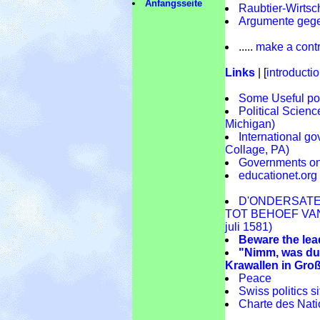
Anfangsseite
Raubtier-Wirtsc
Argumente gege
.....
make a contr
Links
| [
introducti
Some Useful pol
Political Scien
Michigan)
International g
Collage, PA)
Governments on
educationet.org
D'ONDERSATE
TOT BEHOEF VAN D
juli 1581)
Beware the lea
"Nimm, was du 
Krawallen in Gro
Peace
Swiss politics si
Charte des Nat