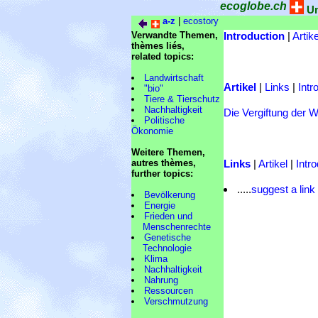
ecoglobe.ch
Um
a-z
|
ecostory
Verwandte Themen,
Introduction
|
Artike
thèmes liés,
related topics:
Landwirtschaft
Artikel
|
Links
|
Intr
"bio"
Tiere & Tierschutz
Nachhaltigkeit
Die Vergiftung der 
Politische
Ökonomie
Weitere Themen,
autres thèmes,
Links
|
Artikel
|
Intr
further topics:
.....
suggest a link
Bevölkerung
Energie
Frieden und
Menschenrechte
Genetische
Technologie
Klima
Nachhaltigkeit
Nahrung
Ressourcen
Verschmutzung