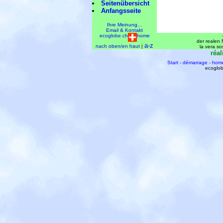
Seitenübersicht
Anfangsseite
Ihre Meinung...
Email & Kontakt
ecoglobe.ch
home
der realen N
a-z
nach oben/en haut
|
la vera so
réal
Start - démarrage - hom
ecoglob