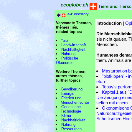
ecoglobe.ch
Tiere und Tiersc
a-z
ecostory
Verwandte Themen,
Introduction
|
Opi
thèmes liés,
related topics:
Die Menschlichkei
sie nicht quälen. T
"bio"
Menschen.
Landwirtschaft
Nachhaltigkeit
Nahrung
Humaness dema
Politische
them. Animals are 
Ökonomie
Masturbation be
Weitere Themen,
autres thèmes,
"plofkippen" - i
further topics:
etc.
Topsy's perfor
Bevölkerung
Kapitel 1 aus "
Energie
Die Zeugung eines
Frieden und
Menschenrechte
selten mit einem ..
Genetische
Ökonomische Ge
Technologie
Naturschutzgebiet
Klima
Schottischen Hoch
Nachhaltigkeit
Nahrung
Ressourcen