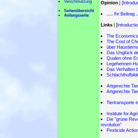
Verschmutzung
Opinion
|
[Introdu
Seitenübersicht
.....
Ihr Beitrag .
Anfangsseite
Links
| [
introducti
The Economics 
The Cost of Ch
über Haustiern
Das Unglück de
Qualen ohne E
Legehennen-Halt
Das Verhalten b
Schlachthofbild
Artgerechte Tie
Artgerechte Tie
Tiertransporte 
Institute for Ag
Die "grüne Revol
revolution"
Pesticide Acti