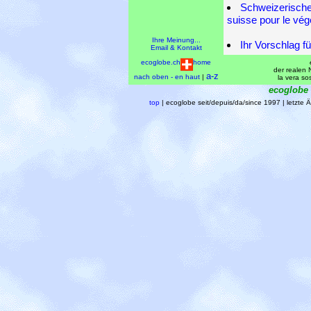
Schweizerische 
suisse pour le vé
Ihre Meinung...
Ihr Vorschlag f
Email & Kontakt
ecoglobe.ch
home
der realen N
a-z
nach oben - en haut
|
la vera sos
ecoglobe
top
| ecoglobe seit/depuis/da/since 1997 | letzt