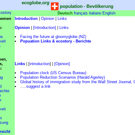
ecoglobe.org
population - Bevölkerung
costory
Deutsch
français
italiano
English
Themen
Introduction
|
Opinion
|
Links
s:
Opinion
|
[Introduction]
|
Links
ns
Facing the future at gloomyglobe (NZ)
keit
Popuation Links & ecostory - Berichte
s
men,
s,
Links
| [
introduction
] |
[Opinion]
s:
Population clock (US Census Bureau)
ng
Population Reduction Scenarios (Harald Agerley)
Global history of immigration study from the Wall Street Journal,
d
.....
suggest a link
chte
e
e
keit
n
zung
rsicht