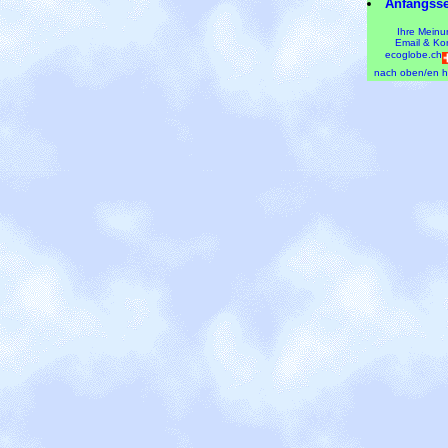
Anfangsse
Ihre Meinu
Email & Ko
ecoglobe.ch
nach oben/en h