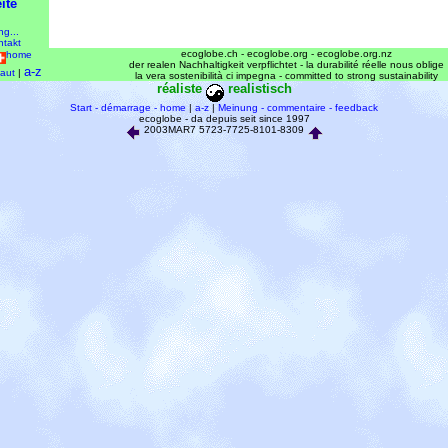
ite
ng...
ntakt
ecoglobe.ch - ecoglobe.org - ecoglobe.org.nz
home
der realen Nachhaltigkeit verpflichtet - la durabilité réelle nous oblige
a-z
aut
|
la vera sostenibilità ci impegna - committed to strong sustainability
réaliste
realistisch
Start - démarrage - home
|
a-z
|
Meinung - commentaire - feedback
ecoglobe - da depuis seit since 1997
2003MAR7 5723-7725-8101-8309