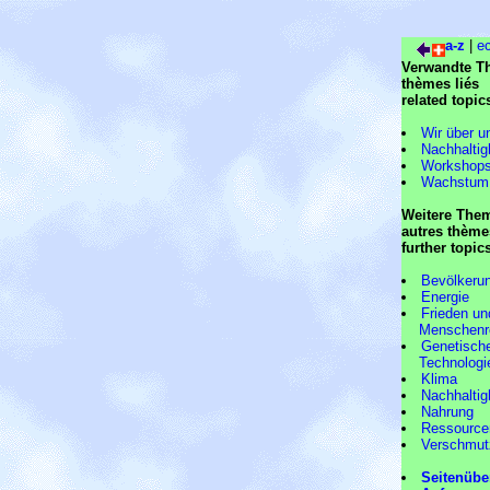
a-z
|
e
Verwandte 
thèmes liés
related topic
Wir über u
Nachhaltig
Workshop
Wachstum
Weitere The
autres thème
further topic
Bevölkeru
Energie
Frieden un
Menschenre
Genetisch
Technologi
Klima
Nachhaltig
Nahrung
Ressource
Verschmut
Seitenübe