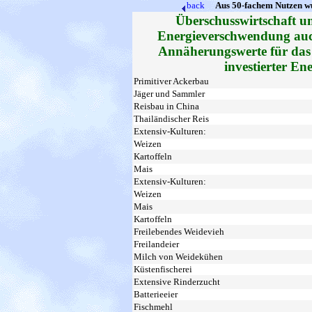
back
Aus 50-fachem Nutzen wu
Überschusswirtschaft un
Energieverschwendung auch
Annäherungswerte für das
investierter En
Primitiver Ackerbau
Jäger und Sammler
Reisbau in China
Thailändischer Reis
Extensiv-Kulturen:
Weizen
Kartoffeln
Mais
Extensiv-Kulturen:
Weizen
Mais
Kartoffeln
Freilebendes Weidevieh
Freilandeier
Milch von Weidekühen
Küstenfischerei
Extensive Rinderzucht
Batterieeier
Fischmehl