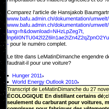
Comparez l'article de Hansjakob Baumgartn
www.bafu.admin.ch/dokumentation/umwelt/
www.bafu.admin.ch/dokumentation/umwelt/
lang=fr&download=NHzLpZeg7t,
lnp6I0NTU042l2Z6ln1ae2IZn4Z2qZpnO2
-
pour le numéro complet.
Le titre dans LeMatinDimanche engendre des 
faudrait-il pour une voiture?
Hunger 2011
World Energy Outlook 2010
Transcript de LeMatinDimanche du 27 nove
ÉCOLOGIQUE En distillant certains dé;che
seulement du carburant pour voitures, 
complexes pour fabriquer des vêtement