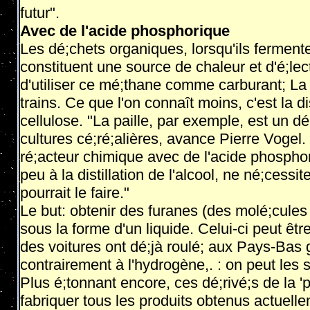
futur".
Avec de l'acide phosphorique
Les dé;chets organiques, lorsqu'ils ferment
constituent une source de chaleur et d'é;lect
d'utiliser ce mé;thane comme carburant; La 
trains. Ce que l'on connaît moins, c'est la d
cellulose. "La paille, par exemple, est un d
cultures cé;ré;alières, avance Pierre Vogel. I
ré;acteur chimique avec de l'acide phospho
peu à la distillation de l'alcool, ne né;cessi
pourrait le faire."
Le but: obtenir des furanes (des molé;cules
sous la forme d'un liquide. Celui-ci peut êt
des voitures ont dé;jà roulé; aux Pays-Bas 
contrairement à l'hydrogène,. : on peut les
Plus é;tonnant encore, ces dé;rivé;s de la 'p
fabriquer tous les produits obtenus actuelle