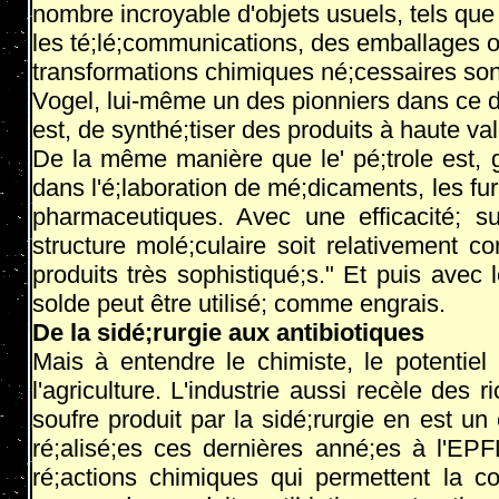
nombre incroyable d'objets usuels, tels que
les té;lé;communications, des emballages 
transformations chimiques né;cessaires son
Vogel, lui-même un des pionniers dans ce doma
est, de synthé;tiser des produits à haute v
De la même manière que le' pé;trole est, g
dans l'é;laboration de mé;dicaments, les fu
pharmaceutiques. Avec une efficacité; sup
structure molé;culaire soit relativement 
produits très sophistiqué;s." Et puis avec 
solde peut être utilisé; comme engrais.
De la sidé;rurgie aux antibiotiques
Mais à entendre le chimiste, le potentie
l'agriculture. L'industrie aussi recèle des 
soufre produit par la sidé;rurgie en est u
ré;alisé;es ces dernières anné;es à l'EPF
ré;actions chimiques qui permettent la c