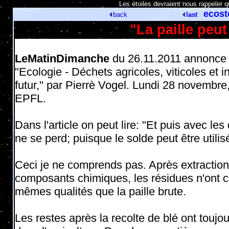
[
Les étoiles devraient nous rappeler q
ecost
back
last
"La paille peut
LeMatinDimanche
du 26.11.2011 annonce
"Ecologie - Déchets agricoles, viticoles et i
futur," par Pierrè Vogel. Lundi 28 novembre,
EPFL.
Dans l'article on peut lire: "Et puis avec le
ne se perd; puisque le solde peut être util
Ceci je ne comprends pas. Après extraction
composants chimiques, les résidues n'ont c
mêmes qualités que la paille brute.
Les restes après la recolte de blé ont toujou