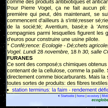
comme des produits antibiotiques et antican
Pour Pierre Vogel, ça ne fait aucun pli:
première qui peut, dès maintenant, se sub
commencent d'ailleurs à s'inté;resser sé;rie
de la socié;té; Aventium, basé;e à 'Am
compagnies parmi lesquelles figurent les gé
d'euros pour construire une usine pilote.
* Confé;rence: Ecologie
-
Dé;chets agricoles,
Vogel. Lundi
28
novembre,
18
h 30, salle 
FURANES
Ce sont des composé;s chimiques obtenus ap
contenant de la cellulose, comme la paille. S
directement comme biocarburants. Mais la s
toutes sortes de produits: des fibres text
station terminus: la faim - rendement défic
Startseite
|
home
|
ecostory
|
Moti
ecoglob