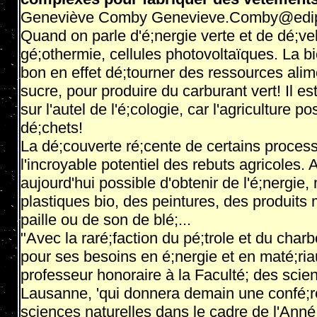
Geneviève Comby Genevieve.Comby@edi
Quand on parle d'é;nergie verte et de dé;v
gé;othermie, cellules photovoltaïques. La bi
bon en effet dé;tourner des ressources ali
sucre, pour produire du carburant vert! Il est
sur l'autel de l'é;cologie, car l'agriculture
dé;chets!
La dé;couverte ré;cente de certains proces
l'incroyable potentiel des rebuts agricoles. 
aujourd'hui possible d'obtenir de l'é;nergie
plastiques bio, des peintures, des produit
paille ou de son de blé;...
"Avec la raré;faction du pé;trole et du charb
pour ses besoins en é;nergie et en maté;ria
professeur honoraire à la Faculté; des scie
Lausanne, 'qui donnera demain une confé;re
sciences naturelles dans le cadre de l'Anné;