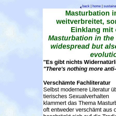
back
|
home
|
sustaina
Masturbation i
weitverbreitet, 
Einklang mit 
Masturbation in the
widespread but also
evoluti
"Es gibt nichts Widernatürl
"There's nothing more anti-
Verschämte Fachliteratur
Selbst modernere Literatur ü
tierisches Sexualverhalten
klammert das Thema Masturb
oft entweder verschämt aus 