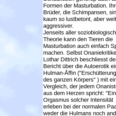
Formen der Masturbation. Ihr
Brüder, die Schimpansen, si
kaum so lustbetont, aber wei
aggressiver.
Jenseits aller soziobiologisc
Theorie kann den Tieren die
Masturbation auch einfach S
machen. Selbst Onaniekritike
Lothar Dittrich beschliesst d
Bericht über die Autoerotik ei
Hulman-Âffin ("Erschütterun
des ganzen Körpers" ) mit e
Vergleich, der jedem Onanis
aus dem Herzen spricht: "Ei
Orgasmus solcher Intensität
erleben bei der normalen Pa
weder die Hulmans noch and