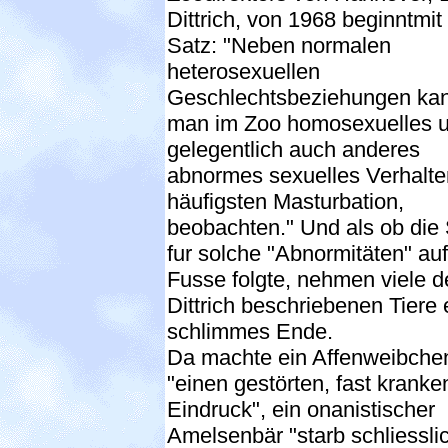
Dittrich, von 1968 beginntmi
Satz: "Neben normalen
heterosexuellen
Geschlechtsbeziehungen ka
man im Zoo homosexuelles 
gelegentlich auch anderes
abnormes sexuelles Verhalte
häufigsten Masturbation,
beobachten." Und als ob die 
fur solche "Abnormitäten" au
Fusse folgte, nehmen viele d
Dittrich beschriebenen Tiere
schlimmes Ende.
Da machte ein Affenweibche
"einen gestörten, fast kranke
Eindruck", ein onanistischer
Amelsenbär "starb schliessli