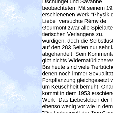
Dschungel und Savanne
beobachteten. Mit seinem 1
erschienenen Werk "Physik 
Liebe" versuchte Rémy de
Gourmont zwar alle Spielart
tierischen Verlangens zu.
würdigen, doch die Selbstlust
auf den 283 Seiten nur sehr l
abgehandelt. Sein Kommenta
gibt nichts Widernatürlicheres
Bis heute sind viele Tierbüche
denen noch immer Sexualität
Fortpflanzung gleichgesetzt w
um Keuschheit bemüht. Ona
kommt in dem 1953 erschie
Werk "Das Liebesleben der T
ebenso wenig vor wie in de
"Die Liebeswelt der Tiere" vo