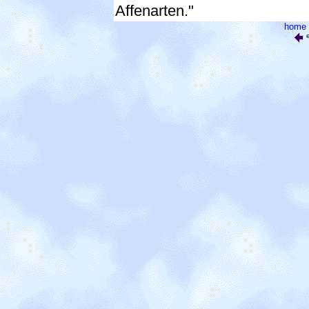
Affenarten."
home
e