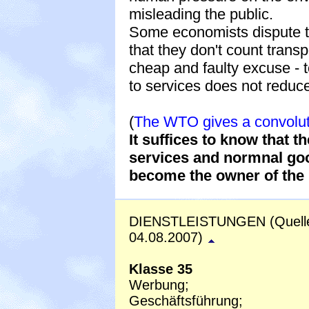
misleading the public.
Some economists dispute the
that they don't count transpo
cheap and faulty excuse - to
to services does not reduc
(
The WTO gives a convolute 
It suffices to know that t
services and normnal goo
become the owner of the 
DIENSTLEISTUNGEN (Quell
04.08.2007)
Klasse 35
Werbung;
Geschäftsführung;