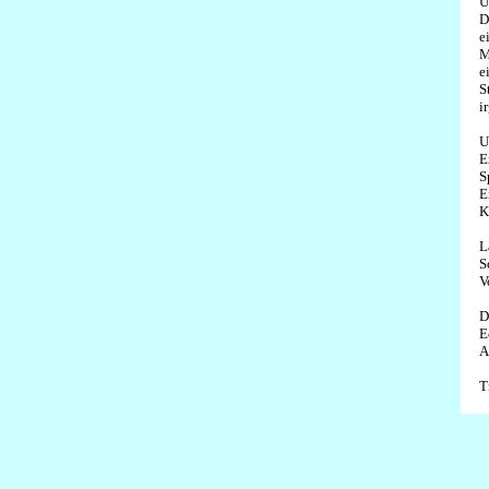
U
D
e
M
e
S
i
U
E
S
E
K
L
S
V
D
E
A
T