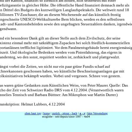
nd der Kanton, finanziel so ziemlich am Boden, hilft seinerseits mit einer
efizitgarantie in gleicher Höhe. Die öffentliche Hand finanziert demnach mehr als
in Drittel des Budgets des kurzweiligen Langlaufspektakels. Die weltweit rund 18
illionen TV-Zuschauer, die an diesem Wochenende auf das künstlich frostig
ingeschneite UNESCO-Weltkulturerbe Bern blicken, werden es den selbstlosen
tadt- und Kantonsbehörden sowie den ungefragten Steuerzahlern danken, irgendwi
rgendwann.
nd ein besonderer Dank gilt an dieser Stelle auch dem Zivilschutz, der seine
xistenz einmal mehr mit tatkräftigem Zupacken bei solch friedlich-kommerziellen
portanlässen trefflichst ligitimiert. Vor dem Paralmentsgebäude herrst energiemässi
iszeit. Und ökologische Bedenken werden vom Pistenfahrzeug, das eigens in
andersteg, wo den sonst, requiriert worden ist, zerhäckselt und plattgewalzt.
ängst vorbei die Zeiten, wo nicht nur ein paar grüne Fundis scharf auf
chneekanonen geschossen haben, wo künstliche Beschneiungsanlagen gar mit
olksinitiativen bekämpft wurden. Vorbei und vergessen. Schnee von gestern.
as waren grüne Gedanken zum Künstlichen Weiss, von Peter Maurer. Quelle: Das
cho der Zeit von Schweizer Radio DRS vom 4.12.2004. (Verantwortlich waren
nnelies Tennisch und Barbara Büttner: Am Mikrophon war Martin Durrer.)
ranskription: Helmut Lubbers, 4.12.2004
oben haut top
|
home
|
zurück - retour - back
|
a - z
|
faire Verwendung
ecoglobe - seit/depuis/since 1997 - 4n04