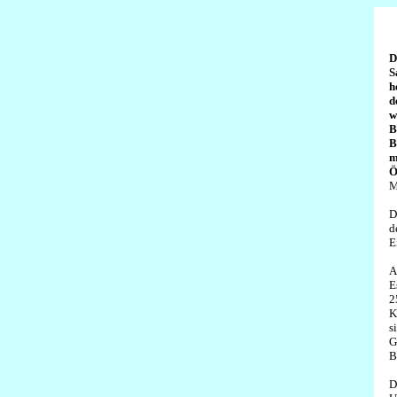
D
S
h
d
w
B
B
m
Ö
M
D
d
E
A
E
2
K
s
G
B
D