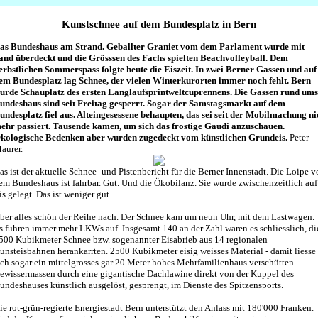
Kunstschnee auf dem Bundesplatz in Bern
as Bundeshaus am Strand. Geballter Graniet vom dem Parlament wurde mit
and überdeckt und die Grösssen des Fachs spielten Beachvolleyball. Dem
erbstlichen Sommerspass folgte heute die Eiszeit. In zwei Berner Gassen und auf
em Bundesplatz lag Schnee, der vielen Winterkurorten immer noch fehlt. Bern
urde Schauplatz des ersten Langlaufsprintweltcuprennens. Die Gassen rund ums
undeshaus sind seit Freitag gesperrt. Sogar der Samstagsmarkt auf dem
undesplatz fiel aus. Alteingesessene behaupten, das sei seit der Mobilmachung ni
ehr passiert. Tausende kamen, um sich das frostige Gaudi anzuschauen.
kologische Bedenken aber wurden zugedeckt vom künstlichen Grundeis.
Peter
aurer.
as ist der aktuelle Schnee- und Pistenbericht für die Berner Innenstadt. Die Loipe v
em Bundeshaus ist fahrbar. Gut. Und die Ökobilanz. Sie wurde zwischenzeitlich auf
is gelegt. Das ist weniger gut.
ber alles schön der Reihe nach. Der Schnee kam um neun Uhr, mit dem Lastwagen.
s fuhren immer mehr LKWs auf. Insgesamt 140 an der Zahl waren es schliesslich, di
500 Kubikmeter Schnee bzw. sogenannter Eisabrieb aus 14 regionalen
unsteisbahnen herankarrten. 2500 Kubikmeter eisig weisses Material - damit liesse
ich sogar ein mittelgrosses gar 20 Meter hohes Mehrfamilienhaus verschütten.
ewissermassen durch eine gigantische Dachlawine direkt von der Kuppel des
undeshauses künstlich ausgelöst, gesprengt, im Dienste des Spitzensports.
ie rot-grün-regierte Energiestadt Bern unterstützt den Anlass mit 180'000 Franken.