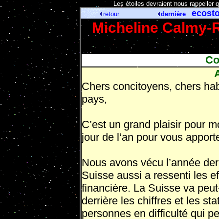
[
Les étoiles devraient nous rappeller 
ecosto
retour
dernière
Micheline Calmy-R
Co
A
Chers concitoyens, chers hab
pays,
C’est un grand plaisir pour m
jour de l’an pour vous apport
Nous avons vécu l’année dern
Suisse aussi a ressenti les e
financière. La Suisse va peut
derrière les chiffres et les st
personnes en difficulté qui p