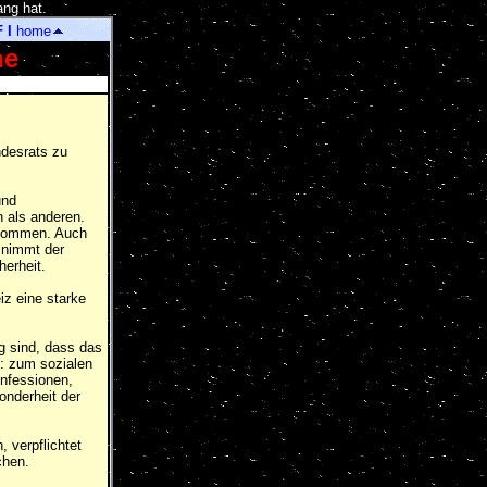
ang hat.
]
F
I
home
he
ndesrats zu
und
 als anderen.
 kommen. Auch
 nimmt der
erheit.
z eine starke
g sind, dass das
: zum sozialen
nfessionen,
onderheit der
 verpflichtet
chen.