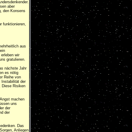
Andersdenkender.
ssen aber
ng, den Konsens
r funktionieren,
ehrheitlich aus
ein
 erleben wir
ns gratulieren.
as nächste Jahr
en es nötig
er Reihe von
Instabilität der
. Diese Risiken
s Angst machen
müssen uns
der der
nd der
 Bedenken. Das
 Sorgen, Anliegen