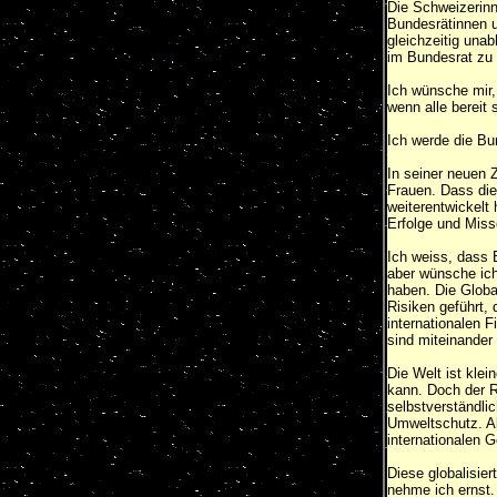
Die Schweizerin
Bundesrätinnen u
gleichzeitig una
im Bundesrat zu
Ich wünsche mir, 
wenn alle bereit 
Ich werde die Bu
In seiner neuen 
Frauen. Dass die
weiterentwickelt 
Erfolge und Misse
Ich weiss, dass 
aber wünsche ich
haben. Die Globa
Risiken geführt, 
internationalen 
sind miteinander
Die Welt ist kle
kann. Doch der R
selbstverständlic
Umweltschutz. A
internationalen 
Diese globalisie
nehme ich ernst.