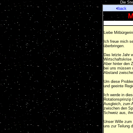
[
Die Ste
back
M
Liebe Mitbürgeri
Ich freue mich s
überbringen.
Das letzte Jahr 
Wirtschaftskris
Aber hinter den
bei uns müssen w
Abstand zwischen
Um diese Problem
und geeinte Regi
Ich werde in die
Rotationsprinzip
Ausgleich, zum A
zwischen den Spr
Schweiz aus, ihr
Unser Wille zum 
uns zur Teilung 