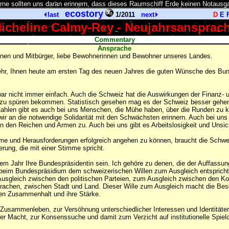
rne sollten uns daran erinnern, dass dieses Raumschiff Erde keinen Notausg
ecostory
last
1/2011
next
D
E
icheline Calmy-Rey - Neujahrsansprac
Commentary
Ansprache
nnen und Mitbürger, liebe Bewohnerinnen und Bewohner unseres Landes.
ehr, Ihnen heute am ersten Tag des neuen Jahres die guten Wünsche des Bu
war nicht immer einfach. Auch die Schweiz hat die Auswirkungen der Finanz- 
e zu spüren bekommen. Statistisch gesehen mag es der Schweiz besser gehen
 Zahlen gibt es auch bei uns Menschen, die Mühe haben, über die Runden zu
ir an die notwendige Solidarität mit den Schwächsten erinnern. Auch bei uns
 den Reichen und Armen zu. Auch bei uns gibt es Arbeitslosigkeit und Unsich
e und Herausforderungen erfolgreich angehen zu können, braucht die Schwei
erung, die mit einer Stimme spricht.
sem Jahr Ihre Bundespräsidentin sein. Ich gehöre zu denen, die der Auffassun
 beim Bundespräsidium dem schweizerischen Willen zum Ausgleich entspricht
usgleich zwischen den politischen Parteien, zum Ausgleich zwischen den Ko
achen, zwischen Stadt und Land. Dieser Wille zum Ausgleich macht die Bes
en Zusammenhalt und ihre Stärke.
Zusammenleben, zur Versöhnung unterschiedlicher Interessen und Identitäten,
der Macht, zur Konsenssuche und damit zum Verzicht auf institutionelle Spiel