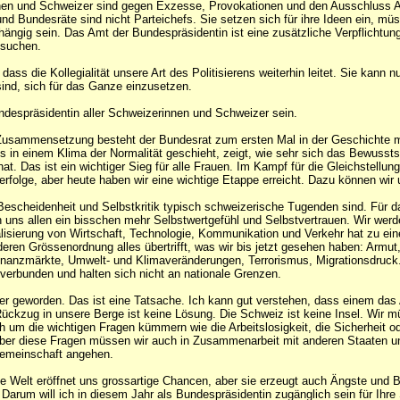
nen und Schweizer sind gegen Exzesse, Provokationen und den Ausschluss 
nd Bundesräte sind nicht Parteichefs. Sie setzen sich für ihre Ideen ein, mü
bhängig sein. Das Amt der Bundespräsidentin ist eine zusätzliche Verpflichtu
 suchen.
dass die Kollegialität unsere Art des Politisierens weiterhin leitet. Sie kann nu
sind, sich für das Ganze einzusetzen.
ndespräsidentin aller Schweizerinnen und Schweizer sein.
Zusammensetzung besteht der Bundesrat zum ersten Mal in der Geschichte m
s in einem Klima der Normalität geschieht, zeigt, wie sehr sich das Bewussts
hat. Das ist ein wichtiger Sieg für alle Frauen. Im Kampf für die Gleichstellung
rfolge, aber heute haben wir eine wichtige Etappe erreicht. Dazu können wir u
Bescheidenheit und Selbstkritik typisch schweizerische Tugenden sind. Für d
 uns allen ein bisschen mehr Selbstwertgefühl und Selbstvertrauen. Wir werd
lisierung von Wirtschaft, Technologie, Kommunikation und Verkehr hat zu ein
deren Grössenordnung alles übertrifft, was wir bis jetzt gesehen haben: Armut, 
Finanzmärkte, Umwelt- und Klimaveränderungen, Terrorismus, Migrationsdruck
 verbunden und halten sich nicht an nationale Grenzen.
iner geworden. Das ist eine Tatsache. Ich kann gut verstehen, dass einem da
ückzug in unsere Berge ist keine Lösung. Die Schweiz ist keine Insel. Wir 
h um die wichtigen Fragen kümmern wie die Arbeitslosigkeit, die Sicherheit o
ber diese Fragen müssen wir auch in Zusammenarbeit mit anderen Staaten u
Gemeinschaft angehen.
rte Welt eröffnet uns grossartige Chancen, aber sie erzeugt auch Ängste und
 Darum will ich in diesem Jahr als Bundespräsidentin zugänglich sein für Ihre