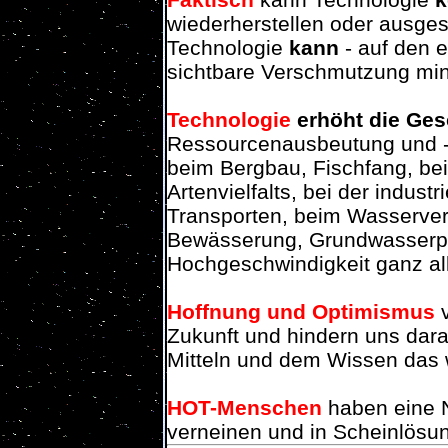
wiederherstellen oder ausge
Technologie
kann
- auf den e
sichtbare Verschmutzung min
Technologie
erhöht die Ges
Ressourcenausbeutung und -z
beim Bergbau, Fischfang, be
Artenvielfalts, bei der industr
Transporten, beim Wasserver
Bewässerung, Grundwasserpu
Hochgeschwindigkeit ganz al
Hoffnung und Optimismus
Zukunft und hindern uns daran
Mitteln und dem Wissen das w
HOT-Menschen
haben eine 
verneinen und in Scheinlösu