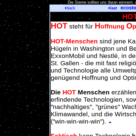
[
Die Sterne sollten uns daran erinnern
ecost
back
last
HOT
HOT
H
O
steht für
offnung
HOT-Menschen
sind jene Ka
Hügeln in Washington und Be
ExxonMobil und Nestlé, in d
St. Gallen - die mit fast reli
und Technologie alle Umwelt
genügend Hoffnung und Opt
Die
HOT
Menschen
erzählen
erfindende Technologien, sowi
"nachhaltiges", "grünes" Wac
Klimawandel, und die Wirtsch
("win-win-win-win").
Faktisch
kann Technologie
k