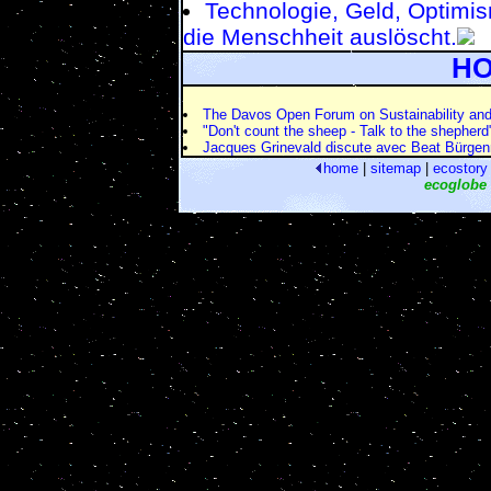
Technologie, Geld, Optimi
die Menschheit auslöscht.
HO
The Davos Open Forum on Sustainability an
"Don't count the sheep - Talk to the shepherd
Jacques Grinevald discute avec Beat Bürge
home
|
sitemap
|
ecostory
ecoglobe