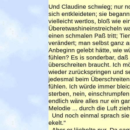
Und Claudine schwieg; nur n
sich entkleideten; sie began
vielleicht wertlos, bloß wie e
Überetwashineinstreicheln war
einen schmalen Paß tritt; Ti
verändert; man selbst ganz a
Anbeginn gelebt hätte, wie w
fühlen? Es is sonderbar, daß 
überschreiten braucht. Ich 
wieder zurückspringen und s
jedesmal beim Überschreiten
fühlen. Ich würde immer ble
sterben, nein, einschrumpfen
endlich wäre alles nur ein g
Melodie ... durch die Luft zieh
Und noch einmal sprach sie: 
ekelt."
Aber er lächelte nur. Da sagt