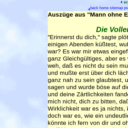
ec
back
home
sitemap
ps
Auszüge aus "Mann ohne Ei
Die Voll
"Erinnerst du dich," sagte plö
einigen Abenden küßtest, wu
war? Es war mir etwas eingef
ganz Gleichgültiges, aber es w
weh, daß es nicht du sein mu
und mußte erst über dich läch
ganz nah zu sein glaubtest, u
sagen und wurde böse auf dich
und deine Zärtlichkeiten fand
mich nicht, dich zu bitten, da
Wirklichkeit war es ja nichts, 
doch war es, wie ein undeutli
könnte ich fern von dir und o