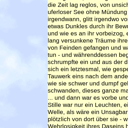
die Zeit lag reglos, von unsi
uferloser See ohne Mündung 
irgendwann, glitt irgendwo v
etwas Dunkles durch ihr Bewuß
und wie es an ihr vorbeizog, 
lang versunkene Träume ihres
von Feinden gefangen und w
tun - und währenddessen be
schrumpfte ein und aus der d
sich ein letztesmal, wie ges
Tauwerk eins nach dem andern
wie sie schwer und dumpf gekä
schwanden, dieses ganze maß
... und dann war es vorbe u
Stille war nur ein Leuchten,
Welle, als wäre ein Unsagbar
plötzlich von dort über sie - 
Wehrlosigkeit ihres Daseins 