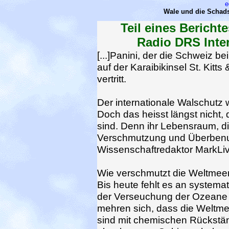
e
Wale und die Schads
Teil eines Bericht
Radio DRS Inter
[...]Panini, der die Schweiz b
auf der Karaibikinsel St. Kitts 
vertritt.
Der internationale Walschutz w
Doch das heisst längst nicht, 
sind. Denn ihr Lebensraum, di
Verschmutzung und Überbenut
Wissenschaftredaktor MarkLivi
Wie verschmutzt die Weltmeer
Bis heute fehlt es an system
der Verseuchung der Ozeane 
mehren sich, dass die Weltmee
sind mit chemischen Rückstän