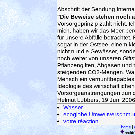
Abschrift der Sendung Interna
"Die Beweise stehen noch 
Vorsorgeprinzip zählt nicht. I
mich, haben wir das Meer bere
für unsere Abfälle betrachtet. R
sogar in der Ostsee, einem kl
nicht nur die Gewässer, sond
noch weiter von unseren Gifts
Pflanzengiften, Abgasen und 
steigenden CO2-Mengen. Wahr
Mensch ein vernunftbegabtes W
Ideologie des wiirtschaftlic
Vorsorgeanstrengungen zunic
Helmut Lubbers, 19 Juni 200
Wasser
ecoglobe Umweltverschmu
votre réaction
home
|
réali