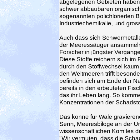
abgelegenen Gebieten haben 
schwer abbaubaren organisch
sogenannten polichlorierten B
Industriechemikalie, und gro
Auch dass sich Schwermetall
der Meeressäuger ansammeln
Forscher in jüngster Vergang
Diese Stoffe reichern sich i
durch den Stoffwechsel kaum 
den Weltmeeren trifft besond
befinden sich am Ende der N
bereits in den erbeuteten Fis
das ihr Leben lang. So komm
Konzentrationen der Schadsto
Das könne für Wale graviere
Senn, Meeresbiloge an der Uni
wissenschaftlichen Komites d
"Wir vermuten, dass die Schad