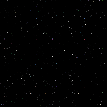
Ich meine, dass Frau Bochsle
ganz richtig interpretierte.
Bei aller "Wissenschaft" ble
Zuhörerzahlen ausweisen mus
zeigt sich in einigen klein
wie
Malthus sieht schwarz und 
der Menschheit.
Nach meinem Wissen hat Malth
Radiohörende bekommen den 
sich und es wäre ja nicht so
Es zeichne sich eine Tren
Und in 2050 erreiche man 
vermutlich ernähren könne, m