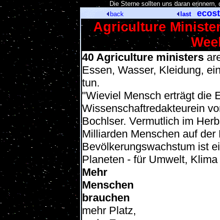
[
Die Sterne sollten uns daran erinnern
ecost
back
last
Agriculture Ministe
Week
40 Agriculture ministers
are
Essen, Wasser, Kleidung, ei
tun.
"Wieviel Mensch erträgt die E
Wissenschaftredakteurein vo
Bochlser. Vermutlich im Herb
Milliarden Menschen auf der 
Bevölkerungswachstum ist ei
Planeten - für Umwelt, Klima
Mehr
Menschen
brauchen
mehr Platz,