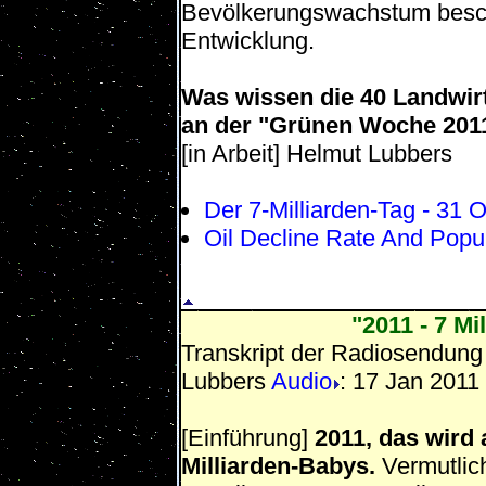
Bevölkerungswachstum besch
Entwicklung.
Was wissen die 40 Landwirts
an der "Grünen Woche 201
[in Arbeit] Helmut Lubbers
Der 7-Milliarden-Tag - 31 
Oil Decline Rate And Popu
"2011 - 7 M
Transkript der Radiosendun
Lubbers
Audio
: 17 Jan 2011
[Einführung]
2011, das wird
Milliarden-Babys.
Vermutlic