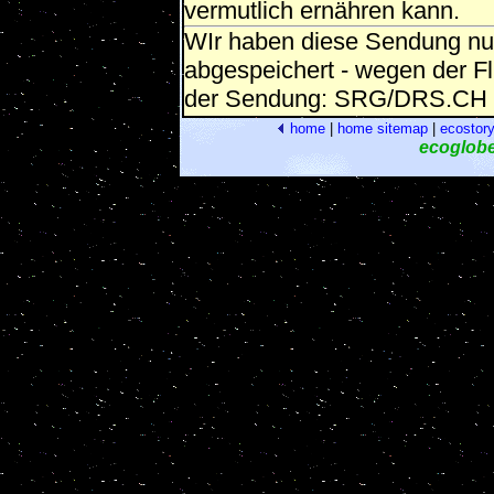
vermutlich ernähren kann.
WIr haben diese Sendung nur
abgespeichert - wegen der Fl
der Sendung: SRG/DRS.CH
home
|
home
sitemap
|
ecostor
ecoglob
[Mail an Micahel]
Hier stosse ich zufällig auf s
http://www.berlin-institut.or
Der Leiter des Berlin-Institut
Auf dem ersten Blick scheint 
haben.
Im Radio DRS berichtete Fra
Milliarden.