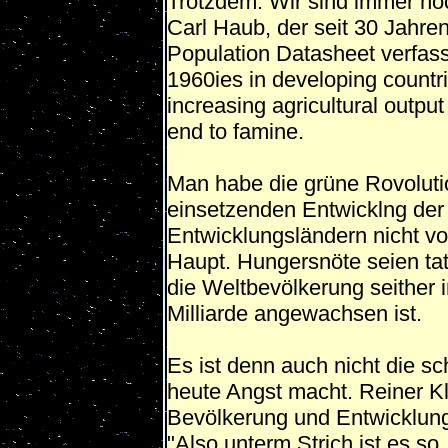
Trotzdem. Wir sind immer no
Carl Haub, der seit 30 Jahre
Population Datasheet verfasst
1960ies in developing count
increasing agricultural output
end to famine.
Man habe die grüne Rovolutio
einsetzenden Entwicklng der
Entwicklungsländern nicht vo
Haupt. Hungersnöte seien ta
die Weltbevölkerung seither 
Milliarde angewachsen ist.
Es ist denn auch nicht die s
heute Angst macht. Reiner Kli
Bevölkerung und Entwicklun
"Also unterm Strich ist es 