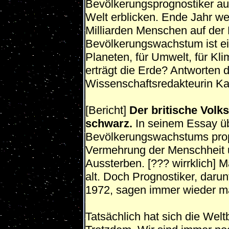
Bevölkerungsprognostiker aus
Welt erblicken. Ende Jahr we
Milliarden Menschen auf der
Bevölkerungswachstum ist ei
Planeten, für Umwelt, für Kl
erträgt die Erde? Antworten 
Wissenschaftsredakteurin Ka
[Bericht]
Der britische Volk
schwarz.
In seinem Essay üb
Bevölkerungswachstums prophe
Vermehrung der Menschheit u
Aussterben. [??? wirrklich] Ma
alt. Doch Prognostiker, daru
1972, sagen immer wieder mal 
Tatsächlich hat sich die Welt