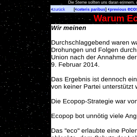
[
Die Sterne sollten uns daran erinnern
eco
zurück
[
ceteris paribus
]
previous
Warum Ec
Wir meinen
Durchschlaggebend waren wah
Drohungen und Folgen durch
Union nach der Annahme der
9. Februar 2014.
Das Ergebnis ist dennoch ein 
von keiner Partei unterstützt
Die Ecopop-Strategie war von
Ecopop bot unnötig viele Ang
Das "eco" erlaubte eine Polem