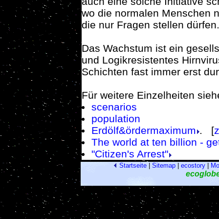
auch eine solche Initiative s
wo die normalen Menschen n
die nur Fragen stellen dürfen
Das Wachstum ist ein gesells
und Logikresistentes Hirnvi
Schichten fast immer erst dur
Für weitere Einzelheiten sieh
scenarios
population
Erdölf&ördermaximum
. [
The world at ten billion - g
"Citizen's Arrest"
Startseite
|
Sitemap
|
ecostory
|
Mo
ecoglob