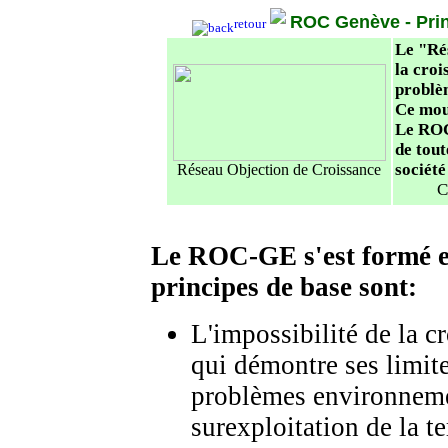
ROC Genève - Prin
retour
Le "Ré
la croi
problè
Ce mou
Le ROC
de tout
société
Réseau Objection de Croissance
C
Le ROC-GE s'est formé 
principes de base
sont:
L'impossibilité de la c
qui démontre ses limite
problèmes environneme
surexploitation de la te