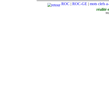
ROC
|
ROC-GE
|
mots clefs a
réalité
992