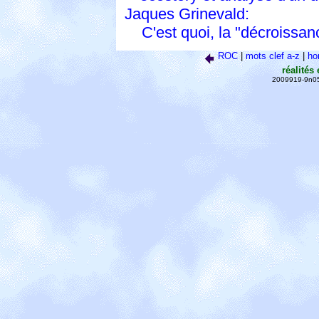
Jaques Grinevald:
C'est quoi, la "décroissan
ROC
|
mots clef a-z
|
h
réalités
2009919-9n0