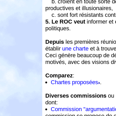
b. croient en toute sorte de
productives et illusionaires,
c. sont fort résistants con
5. Le ROC veut
informer et
politiques.
Depuis
les premières réuni
établir
une charte
et à trouve
Ceci génère beaucoup de dé
motivés, avec des visions d
Comparez
:
Chartes proposées
.
Diverses commissions
ou 
dont:
Commission "argumentation
commission se propose de c