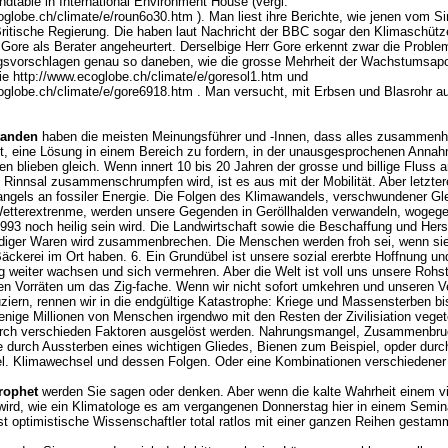
dtable in International Environment House (vergl.
oglobe.ch/climate/e/roun6o30.htm ). Man liest ihre Berichte, wie jenen vom Si
Britische Regierung. Die haben laut Nachricht der BBC sogar den Klimaschüt
 Gore als Berater angeheurtert. Derselbige Herr Gore erkennt zwar die Problema
gsvorschlagen genau so daneben, wie die grosse Mehrheit der Wachstumsapo
ie http://www.ecoglobe.ch/climate/e/goresol1.htm und
oglobe.ch/climate/e/gore6918.htm . Man versucht, mit Erbsen und Blasrohr a
standen
haben die meisten Meinungsführer und -Innen, dass alles zusammenh
ht, eine Lösung in einem Bereich zu fordern, in der unausgesprochenen Annah
en blieben gleich. Wenn innert 10 bis 20 Jahren der grosse und billige Fluss 
Rinnsal zusammenschrumpfen wird, ist es aus mit der Mobilität. Aber letzter
gels an fossiler Energie. Die Folgen des Klimawandels, verschwundener Gl
etterextrenme, werden unsere Gegenden in Geröllhalden verwandeln, wogegen
993 noch heilig sein wird. Die Landwirtschaft sowie die Beschaffung und Hers
diger Waren wird zusammenbrechen. Die Menschen werden froh sei, wenn sie
Bäckerei im Ort haben. 6. Ein Grundübel ist unsere sozial ererbte Hoffnung u
g weiter wachsen und sich vermehren. Aber die Welt ist voll uns unsere Rohs
en Vorräten um das Zig-fache. Wenn wir nicht sofort umkehren und unseren V
ziern, rennen wir in die endgültige Katastrophe: Kriege und Massensterben bis
enige Millionen von Menschen irgendwo mit den Resten der Zivilisiation veget
rch verschieden Faktoren ausgelöst werden. Nahrungsmangel, Zusammenbru
 durch Aussterben eines wichtigen Gliedes, Bienen zum Beispiel, opder durc
. Klimawechsel und dessen Folgen. Oder eine Kombinationen verschiedene
rophet
werden Sie sagen oder denken. Aber wenn die kalte Wahrheit einem vi
wird, wie ein Klimatologe es am vergangenen Donnerstag hier in einem Semina
st optimistische Wissenschaftler total ratlos mit einer ganzen Reihen gestam