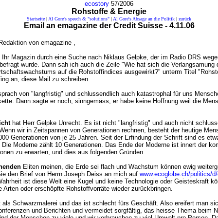
ecostory
57/2006
Rohstoffe & Energie
Startseite
|
Al Gore's speech & "solutions"
|
Al Gore's Absage an die Politik
|
zurück
Email an emagazine der Credit Suisse - 4.11.06
 Redaktion von emagazine
,
 Ihr Magazin durch eine Suche nach Niklaus Gelpke, der im Radio DRS wege
befragt wurde. Dann sah ich auch die Zeile "Wie hat sich die Verlangsamung 
rtschaftswachstums auf die Rohstoffindices ausgewirkt?" unterm Titel "Rohst
ing an, diese Mail zu schreiben.
prach von "langfristig" und schlussendlich auch katastrophal für uns Mensc
ette. Dann sagte er noch, sinngemäss, er habe keine Hoffnung weil die Men
icht
hat Herr Gelpke Unrecht. Es ist nicht "langfristig" und auch nicht schluss
 Wenn wir in Zeitspannen von Generationen rechnen, besteht der heutige Me
00 Generationen von je 25 Jahren. Seit der Erfindung der Schrift sind es etw
 Die Moderne zählt 10 Generationen. Das Ende der Moderne ist innert der 
ionen zu erwarten, und dies aus folgenden Gründen.
chenden
Eliten meinen, die Erde sei flach und Wachstum können ewig weiter
Sie den Brief von Herrn Joseph Deiss an mich auf
www.ecoglobe.ch/politics/d
 Wahrheit ist diese Welt eine Kugel und keine Technologie oder Geisteskraft k
 Arten oder erschöpfte Rohstoffvorräte wieder zurückbringen.
t als Schwarzmalerei und das ist schlecht fürs Geschäft. Also ereifert man sic
nferenzen und Berichten und vermeidet sorgfältig, das heisse Thema beim
ind der Menschen zu viele und wir verbrauchen zu viel Umwelt pro Person. Da