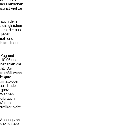
iarden Menschen
e ist viel zu
s auch dem
 die gleichen
ssen, die aus
 jeder
ial- und
h ist diesen
n Zug und
0.10.06 und
 bezahlen die
ht. Der
Geschäft wenn
ie gute
Klimatologen
bon Trade -
h ganz
nzwischen
erbrauch.
Welt in
etiker nicht,
e Ahnung von
hier in Genf