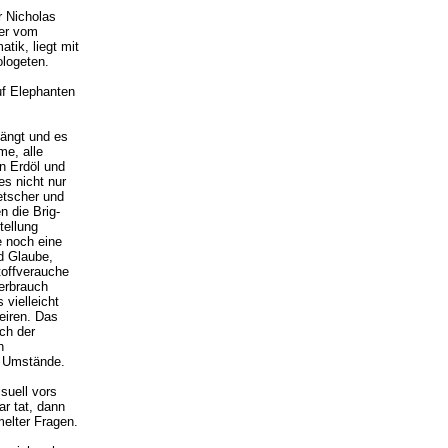
r Nicholas
zer vom
tik, liegt mit
logeten.
uf Elephanten
ängt und es
me, alle
an Erdöl und
es nicht nur
etscher und
 die Brig-
tellung
 noch eine
nd Glaube,
toffverauche
erbrauch
 vielleicht
eiren. Das
ch der
h
r Umstände.
suell vors
r tat, dann
melter Fragen.