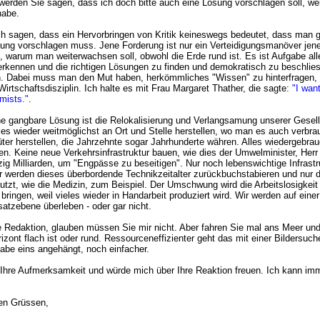
werden Sie sagen, dass ich doch bitte auch eine Lösung vorschlagen soll, w
habe.
ich sagen, dass ein Hervorbringen von Kritik keineswegs bedeutet, dass man g
ung vorschlagen muss. Jene Forderung ist nur ein Verteidigungsmanöver jener
 warum man weiterwachsen soll, obwohl die Erde rund ist. Es ist Aufgabe alle
rkennen und die richtigen Lösungen zu finden und demokratisch zu beschlie
. Dabei muss man den Mut haben, herkömmliches "Wissen" zu hinterfragen, 
Wirtschaftsdisziplin. Ich halte es mit Frau Margaret Thather, die sagte:
"I wan
mists."
.
e gangbare Lösung ist die Relokalisierung und Verlangsamung unserer Gesel
lles wieder weitmöglichst an Ort und Stelle herstellen, wo man es auch verbra
ter herstellen, die Jahrzehnte sogar Jahrhunderte währen. Alles wiedergebra
en. Keine neue Verkehrsinfrastruktur bauen, wie dies der Umwelminister, Her
nzig Milliarden, um "Engpässe zu beseitigen". Nur noch lebenswichtige Infrast
ir werden dieses überbordende Technikzeitalter zurückbuchstabieren und nur 
nutzt, wie die Medizin, zum Beispiel. Der Umschwung wird die Arbeitslosigkei
ringen, weil vieles wieder in Handarbeit produziert wird. Wir werden auf einer
satzebene überleben - oder gar nicht.
te Redaktion, glauben müssen Sie mir nicht. Aber fahren Sie mal ans Meer un
izont flach ist oder rund. Ressourceneffizienter geht das mit einer Bildersuch
 habe eins angehängt, noch einfacher.
Ihre Aufmerksamkeit und würde mich über Ihre Reaktion freuen. Ich kann im
hen Grüssen,