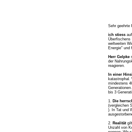
Sehr geehrte
ich stiess
auf
Überfischens 
weltweiten Wi
Energie" und f
Herr Gelpke
s
der Nahrungsk
reagieren.
In einer Hins
katastrophal.
mindestens 40
Generationen.
bis 3 Generat
1.
Die herrs
(vergleichen 
). In Tat und
ausgestorbene
2.
Realität
gil
Unzahl von Ko
nennen: Wir s