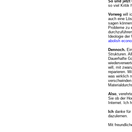
So und jetzt
so viel Kritik 
Vorweg
will 
auch eine Lös
sagen können,
Probleme zu e
durchzuführen
Ideologie der 
abolish econo
Dennoch.
Ein
Strukturen. A
Dauerhafte Gü
wiederverwert
will, mit zwa
reparieren. W
was wirklich 
verschwinden b
Materialdurch
Also
, verehr
Sie ob der Hor
Internet. Ich
Ich
danke für 
dazulernen.
Mit freundlic