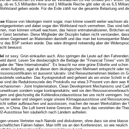
ig, ob es 5,5 Milliarden Arme und 1 Milliarde Reiche gibt oder ob es 6,5 Mill
Wohlstand geben würde. Für die Erde zählt nur die gesamte Belastung und dies
sse
Klasse von Ideologen meint sogar, man könne sowohl weiter wachsen al
ntgegentreten und dabei sogar den Wohlstand noch vermehren. Das sind teils
inen, man können virtuell wachsen, das heisst entmaterialisieren, Brötchen e
er Geist bestehen. Diese Mitglieder der Disziplin haben nicht verstanden, dass
inen Gegenwert an Materialien darstellt und das man bei konsequenter Mater
enz das BSP senken würde. Das wäre dringend notwendig aber der Widerspruc
nicht bewusst.
el
ist sexy. Grün einkaufen auch. Also springen die Leute auf den Fahrende
eld damit. Lesen Sie diesbezüglich die Beilage der "Financial Times" vom 3
sgabe der "New Internationalist". Es braucht nur eine grüne Etikette und schon
inen Aufpreis, egal ob dieser dem ökologischen Mehrwert entspricht oder nic
issionszertifikaten ist äusserst lukrativ. Und Reiseunternehmen bleiben im 
ssbriefe verkaufen. Das Kyotoprotokoll wird gefeiert als ein erster Schritt in d
ei sind die Reduktionsziele des Protokolls nur etwa 3 Prozent von dem was 
 Mechanismen - Joint Implemetation, Clean Development Mechanisms und Car
r unwirksam sondern sogar kontraproduktiv, weil sie den Ressourcenverbrauc
igern und gleichzeitig die Kohlendioxzidausstösse bei uns nicht verringern. I
unter weiter und steigern sogar unsere Klimagasausstösse und Ressourcenv
icht selber aufbrauchen und ausstossen, machen die neuen Werkstätten der 
, in China. Die Luft kennt keine Grenzen. Aber auch das verstehen die Theor
2-Ausstösse fein säuberlich nach Ländern aufteilen.
egen unsere Vertreter nach Nairobi und diskutieren, ohne dass sie eine blass
schaftlichen Fakten haben. Man trifft sie an den Konferenzen, so wie neulich 