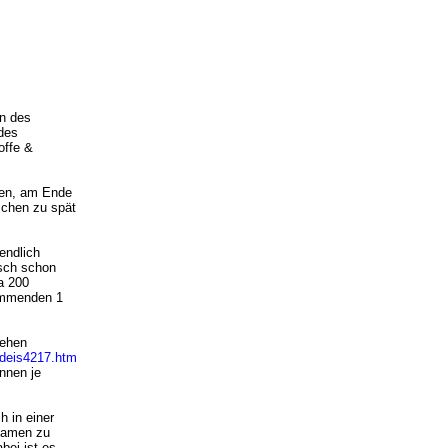
n des
des
offe &
hen, am Ende
schen zu spät
endlich
nsch schon
a 200
kommenden 1
gehen
/deis4217.htm
önnen je
h in einer
 Namen zu
bei ist es