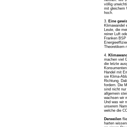
völlig unwicht
mit gleichem 
hoch.
3.
Eine gewi
Klimawandel e
Leute, die me
reiner Luft od
Franken BSP e
Energieeffizi
Theoretikern 
4.
Klimawand
machen viel G
die letzte au
Konsumenten e
Handel mit Em
sie Klima-Abla
Richtung. Dab
fordern. Die
sind nicht nu
allgemein ste
wachsen wir m
Und was wir n
unserem Namen
welche die CO
Derweilen
fli
harten wissen