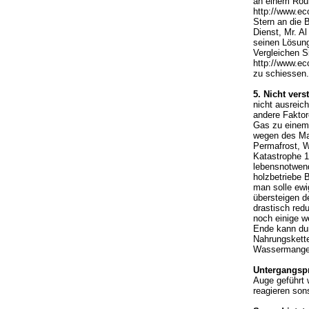
an einem Roun
http://www.ec
Stern an die 
Dienst, Mr. Al
seinen Lösun
Vergleichen S
http://www.ec
zu schiessen.
5. Nicht ver
nicht ausreic
andere Faktor
Gas zu einem 
wegen des Man
Permafrost, W
Katastrophe 1
lebensnotwen
holzbetriebe 
man solle ewi
übersteigen d
drastisch redu
noch einige w
Ende kann du
Nahrungskette
Wassermangel
Untergangsp
Auge geführt 
reagieren son