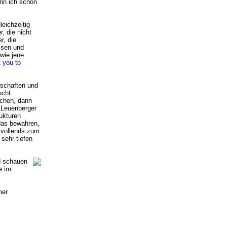
enn ich schon
leichzeitig
, die nicht
r, die
ssen und
wie jene
t you to
lschaften und
ucht.
uchen, dann
r Leuenberger
rukturen
das bewahren,
t vollends zum
 sehr tiefen
d schauen
e im
mer