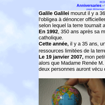
eco
Anniversaries
-
page démarrage
Galile Galilei
mourut il y a 3
l'obligea à dénoncer officiell
selon lequel la terre tournait 
En 1992
, 350 ans après sa mor
catholique.
Cette année,
il y a 35 ans, un
ressources limitées de la terr
Le 19 janvier 2007,
mon petit
alors que Madame Renée M. f
deux personnes auront vécu 