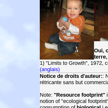
Oui, 
terre,
1) "Limits to Growth", 1972,
(anglais)
Notice de droits d'auteur:
: 
rétricante sans but commercia
Note:
"Resource footprint"
i
notion of "ecological footprint
consumption of
biological
i.e