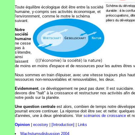
Toute équilibre écologique doit être entre la société
humaine, y-compris ses activités économique, et
l'environnment, comme le motre le schéma
suivant.
Notre
société
humaine
ne cesse
pas à
s'étendre,
ainsi
laissent
de moins en moins d'espace et de ressources pour les autres êtres v
Nous sommes en train d'épuiser, avec une vitesse toujours plus haut
ressources non-renouvelables et renouvelables, les deux.
Evidemment
, ce développement ne peut pas durer. Il est suicidaire
devons dire "halt" à la croissance et restructurer nos activités afin de
notre poids sur la planète.
Une question centrale
est alors, combien de temps notre développ
pourrait encore continuer. La réponse doit être sec et nette: quelques
d'années, une à deux générations. Voir
scénarios de croissance
et n
Opinion
|
ecostory
|
[Introduction]
|
Links
Wachstumsdiskussion 2004