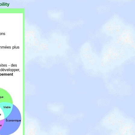
ility
ions
ommées plus
ites - des
développer,
pement