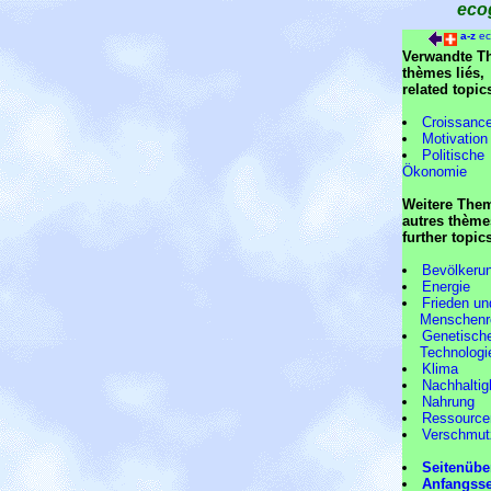
eco
a-z
ec
Verwandte T
thèmes liés,
related topic
Croissanc
Motivation
Politische
Ökonomie
Weitere The
autres thème
further topic
Bevölkeru
Energie
Frieden un
Menschenre
Genetisch
Technologi
Klima
Nachhaltig
Nahrung
Ressource
Verschmut
Seitenübe
Anfangsse