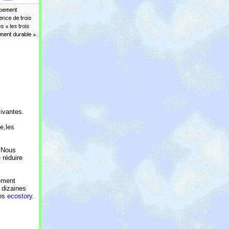
ivantes.
e,les
. Nous
 réduire
ement
 dizaines
os
ecostory
.