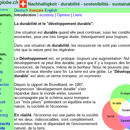
globe.ch
Nachhaltigkeit - durabilité - sostenibilità - sustainab
ostory
Deutsch
français
English
hemen,
Introduction
|
ecostory
|
Opinion
|
Liens
s:
La durabilité et le "développement durable":
e
Une situation est
durable
quand elle peut continuer, sous les condit
existantes, pour une très longue durée, théoriquement pour toujours.
Dans une situation de
durabilité
, les ressources ne sont pas cons
vite que la nature peut les régénérer.
men,
s,
Le
Développement
est, en pratique, toujours une augmentation. Nul
s:
développement ne peut être durable, parce que il' y a toujours des lim
ressources, de l'espace, même de la bonheur. Nous ne pouvons pas 
ng
croître et nous étendre sans fin. La terre est une globe. Le "
Dévelop
durable
" est alors un terme trompeur, un oxymoron.
d
chte
Depuis le rapport de Brundtland, en 1987,
e
l'expression "développement durable" s'est
e
répandue dans le monde entier, souvent
accompagnée par le schéma aussi trompeur.
keit
Les "trois piliers" prétendent un équilibre entre la
nature, la socitété et l'économie.
n
zung
En réalité
, l'économie est une partie de la société
et les deux, indissociables. sont complètement
rsicht
encastrées dans et dépendant de l'environnement
ite
naturel, de la terre.