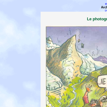
e
Arc
(z
Le photogra