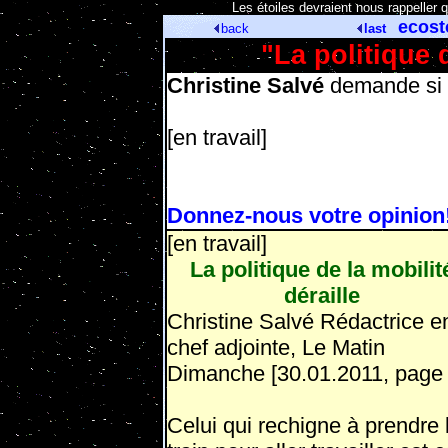
[
Les étoiles devraient nous rappeller 
ecost
back
last
"La politique d
Christine Salvé
demande si
[en travail]
Donnez-nous votre opinion
[en travail]
La politique de la mobilit
déraille
Christine Salvé Rédactrice e
chef adjointe, Le Matin
Dimanche [30.01.2011, page 
Celui qui rechigne à prendre 