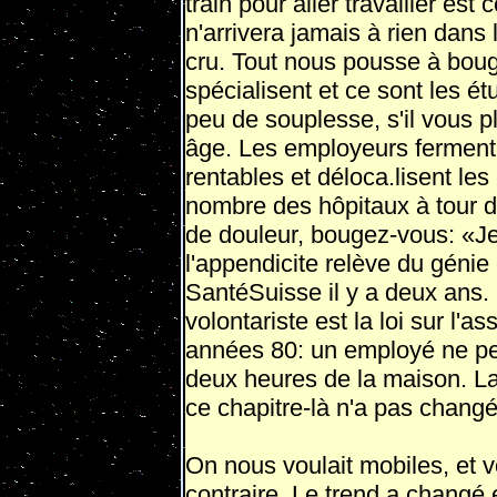
train pour aller travailler e
n'arrivera jamais à rien dans 
cru. Tout nous pousse à boug
spécialisent et ce sont les ét
peu de souplesse, s'il vous pl
âge. Les employeurs ferment
rentables et déloca.lisent le
nombre des hôpitaux à tour d
de douleur, bougez-vous: «Je
l'appendicite relève du génie 
SantéSuisse il y a deux ans. 
volontariste est la loi sur l
années 80: un employé ne peu
deux heures de la maison. La 
ce chapitre-là n'a pas changé
On nous voulait mobiles, et vo
contraire. Le trend a changé 