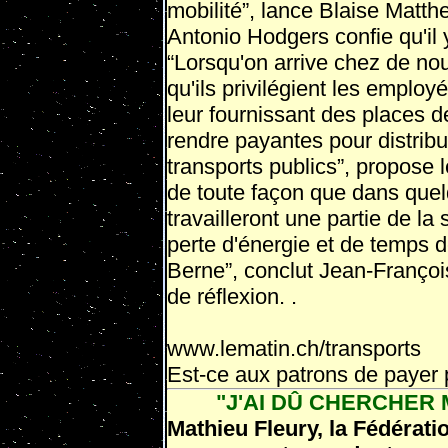
mobilité”, lance Blaise Matth
Antonio Hodgers confie qu'il 
“Lorsqu'on arrive chez de no
qu'ils privilégient les employ
leur fournissant des pla­ces de
rendre payantes pour distrib
transports publics”, propose l
de toute fa­çon que dans qu
travailleront une partie de la
perte d'énergie et de temps de 
Berne”, conclut Jean-Françoi
de réflexion. .
www.lematin.ch/transports
Est-ce aux patrons de payer p
"J'AI DÛ CHERCHER M
Mathieu Fleury, la Fédérat