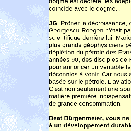
dogme est décrété, les adeptes
coïncide avec le dogme...
JG:
Prôner la décroissance, c
Georgescu-Roegen n'était pas 
scientifique derrière lui: Mar
plus grands géophysiciens pét
déplétion du pétrole des Etats
années 90, des disciples de H
pour annoncer un véritable t
décennies à venir. Car nous 
basée sur le pétrole. L'aviati
C'est non seulement une sour
matière première indispensabl
de grande consommation.
Beat Bürgenmeier, vous ne 
à un développement durable.