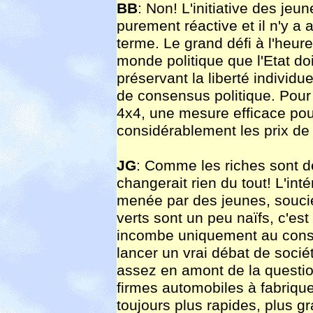
BB
: Non! L'initiative des jeu
purement réactive et il n'y a
terme. Le grand défi à l'heur
monde politique que l'Etat do
préservant la liberté individu
de consensus politique. Pour
4x4, une mesure efficace pou
considérablement les prix de
JG
: Comme les riches sont de
changerait rien du tout! L'intér
menée par des jeunes, soucie
verts sont un peu naïfs, c'est
incombe uniquement au conso
lancer un vrai débat de soci
assez en amont de la question
firmes automobiles à fabriqu
toujours plus rapides, plus g