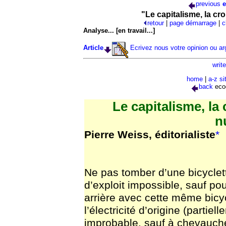
previous
e
"Le capitalisme, la cro
retour
|
page démarrage
|
c
Analyse... [en travail...]
Article
Ecrivez nous votre opinion ou a
writ
home
|
a-z s
back
eco
Le capitalisme, la 
n
Pierre Weiss, éditorialiste
*
Ne pas tomber d’une bicyclet
d’exploit impossible, sauf po
arrière avec cette même bicy
l’électricité d’origine (partie
improbable, sauf à chevauche