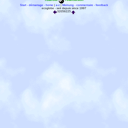
Start - démarrage - home
|
a-z
|
Meinung - commentaire - feedback
ecoglobe - seit depuis since 1997
32056225