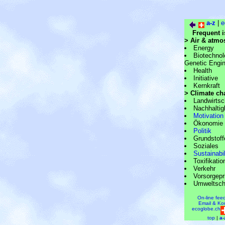
a-z
|
e
Frequent i
>
Air & atmo
Energy
Biotechno
Genetic Engin
Health
Initiative
Kernkraft
>
Climate ch
Landwirtsc
Nachhaltig
Motivation
Ökonomie
Politik
Grundstoff
Soziales
Sustainabil
Toxifikatio
Verkehr
Vorsorgepr
Umweltsch
On-line fee
Email & Ko
ecoglobe.ch
top
|
a-