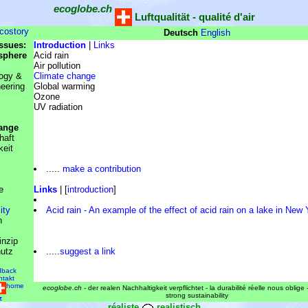
ecoglobe.ch
Luftqualität - qualité d'air
costory
Deutsch
English
ssues:
Introduction
|
Links
sphere
Acid rain
Air pollution
logy &
Climate change
eering
Global warming
Ozone
UV radiation
ange
haft
keit
.....
make a contribution
e
Links
| [
introduction
]
ity
Acid rain - An example of the effect of acid rain on a lake in New 
n
inzip
utz
.....
suggest a link
dback
ntakt
home
ecoglobe.ch
- der realen Nachhaltigkeit verpflichtet - la durabilité réelle nous oblige
strong sustainability
z
réaliste
realistisch