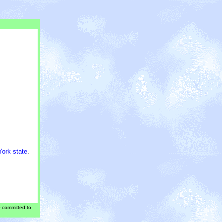
York state
.
 - committed to