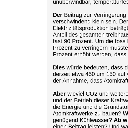
unüberwindbar, temperaturfest
Der
Beitrag zur Verringerung
verschwindend klein sein. Der
Elektrizitätsproduktion beträ
Anteil des gesamten treibha
fast 90 Prozent. Um die fossi
Prozent zu verringern müsste 
Prozent erhöht werden, dass
Dies
würde bedeuten, dass di
derzeit etwa 450 um 150 auf 
der Annahme, dass Atomkraftw
Aber
wieviel CO2 und weiter
und der Betrieb dieser Kraft
die Energie und die Grundst
Atomkraftwerke zu bauen?
W
genügend Kühlwasser?
Ab w
einen Beitrag leisten? Und w