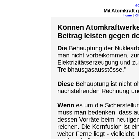
e
Mit Atomkraft 
home
|
Kl
Können Atomkraftwerke 
Beitrag leisten gegen 
Die
Behauptung der Nuklearbe
man nicht vorbeikommen, zur 
Elektrizitätserzeugung und zu
Treibhausgasausstösse."
Diese
Behauptung ist nicht oh
nachstehenden Rechnung und
Wenn
es um die Sicherstellun
muss man bedenken, dass auch
dessen Vorräte beim heutige
reichen. Die Kernfusion ist ei
weiter Ferne liegt - vielleich