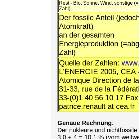
Rest - Bio, Sonne, Wind, sonstige (=
Zahl)
Der fossile Anteil (jedo
Atomkraft)
an der gesamten
Energieproduktion (=abg
Zahl)
Quelle der Zahlen:
www.
L'ÉNERGIE 2005, CEA - 
Atomique Direction de 
31-33, rue de la Fédérat
33-(0)1 40 56 10 17 Fax 
patrice.renault at cea.fr
Genaue Rechnung
:
Der nukleare und nichtfossile
3,0 + 4 = 10,1 % (vom weltw