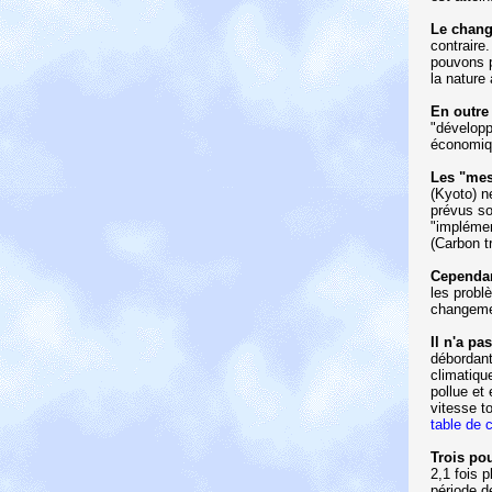
Le chang
contraire
pouvons p
la nature
En outre
"développ
économiqu
Les "mes
(Kyoto) n
prévus so
"implémen
(Carbon t
Cependa
les probl
changemen
Il n'a p
débordant
climatiqu
pollue et
vitesse t
table de 
Trois po
2,1 fois 
période d