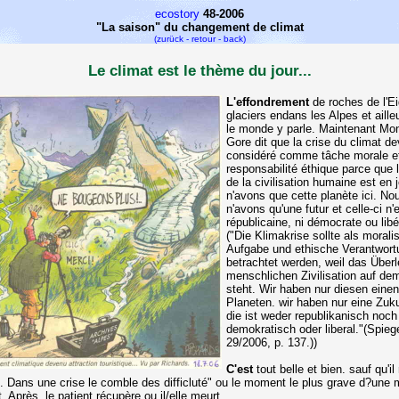
ecostory
48-2006
"La saison" du changement de climat
(zurück - retour - back)
Le climat est le thème du jour...
L'effondrement
de roches de l'Ei
glaciers endans les Alpes et aille
le monde y parle. Maintenant Mon
Gore dit que la crise du climat dev
considéré comme tâche morale e
responsabilité éthique parce que 
de la civilisation humaine est en 
n'avons que cette planète ici. No
n'avons qu'une futur et celle-ci n'e
républicaine, ni démocrate ou libé
("Die Klimakrise sollte als morali
Aufgabe und ethische Verantwort
betrachtet werden, weil das Über
menschlichen Zivilisation auf de
steht. Wir haben nur diesen einen
Planeten. wir haben nur eine Zuk
die ist weder republikanisch noch
demokratisch oder liberal."(Spieg
29/2006, p. 137.))
C'est
tout belle et bien. sauf qu'il
". Dans une crise le comble des difficluté" ou le moment le plus grave d?une 
t. Après, le patient récupère ou il/elle meurt.