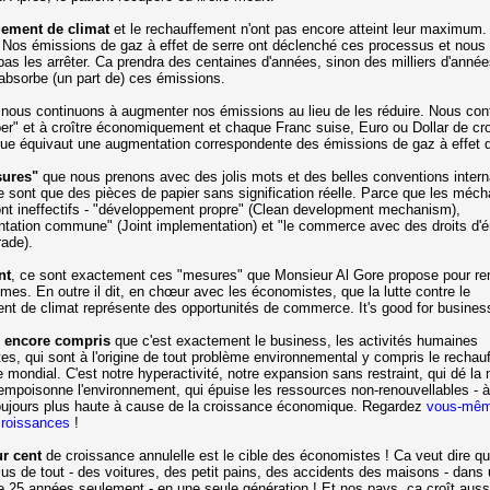
ement de climat
et le rechauffement n'ont pas encore atteint leur maximum.
. Nos émissions de gaz à effet de serre ont déclenché ces processus et nous
as les arrêter. Ca prendra des centaines d'années, sinon des milliers d'anné
 absorbe (un part de) ces émissions.
nous continuons à augmenter nos émissions au lieu de les réduire. Nous con
er" et à croître économiquement et chaque Franc suise, Euro ou Dollar de cr
e équivaut une augmentation correspondente des émissions de gaz à effet d
ures"
que nous prenons avec des jolis mots et des belles conventions intern
e sont que des pièces de papier sans signification réelle. Parce que les méc
nt ineffectifs - "développement propre" (Clean development mechanism),
tation commune" (Joint implementation) et "le commerce avec des droits d'
rade).
nt
, ce sont exactement ces "mesures" que Monsieur Al Gore propose pour re
èmes. En outre il dit, en chœur avec les économistes, que la lutte contre le
t de climat représente des opportunités de commerce. It's good for busines
as encore compris
que c'est exactement le business, les activités humaines
es, qui sont à l'origine de tout problème environnemental y compris le rechau
e mondial. C'est notre hyperactivité, notre expansion sans restraint, qui dé la 
 empoisonne l'environnement, qui épuise les ressources non-renouvellables - 
oujours plus haute à cause de la croissance économique. Regardez
vous-mêm
croissances
!
ur cent
de croissance annulelle est le cible des économistes ! Ca veut dire qu'
plus de tout - des voitures, des petit pains, des accidents des maisons - dans
e 25 années seulement - en une seule génération ! Et nos pays, ça croît auss