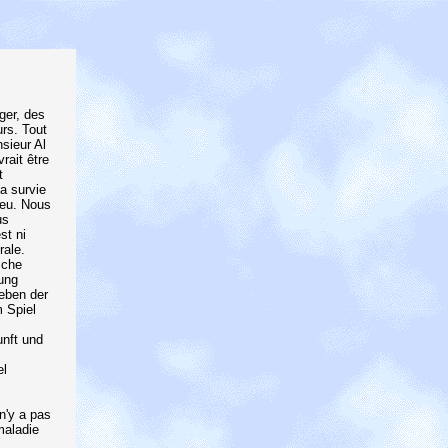
ger, des
urs. Tout
sieur Al
rait être
t
la survie
jeu. Nous
us
st ni
rale.
sche
ung
leben der
m Spiel
unft und
el
 n'y a pas
maladie