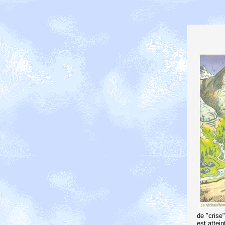
de "crise
est attein