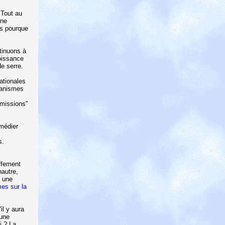
 Tout au
 ne
es pourque
tinuons à
oissance
e serre.
ationales
hanismes
émissions"
médier
s.
ffement
nautre,
à une
es sur la
il y aura
 une
i ? La