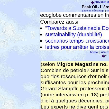
previous
e
Peak Oil - L'èr
page de démarrage
|
cl
ecoglobe commentaires en tra
Comparez aussi
"Towards a Sustainable Ec
sustainability (durabilité)
scénarios temps-croissanc
lettres pour arrêter la croi
home
|
site 
ec
(selon
Migros Magazine no. 1
Combien de pétrole? Sur le sit
que "les ressources d'or noi
suffisantes pour les prochaine
Gérard Stampfli, professeur 
(notre interview en p. 18) pr
d'ici à quelques décennies, 
Les experts ne divergent pas 