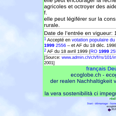
elle peut encourager la reche
agricoles et octroyer des aid
f.
elle peut légiférer sur la con
rurale.
Date de l’entrée en vigueur: 
1
Accepté en
votation populaire du
1999
2556
– et AF du 18 déc. 199
2
AF du 18 avril 1999 (
RO
1999
25
[Source:
www.admin.ch/ch/f/rs/101/in
2001]
français
De
ecoglobe.ch - eco
der realen Nachhaltigkeit ve
la vera sostenibilità ci impe
réal
Start - démarrage - hom
ecoglob
30J