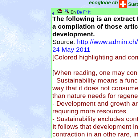
ecoglobe.ch
Sust
En
De
Fr
It
The following is an extract 
a compilation of those artic
development.
Source:
http://www.admin.ch
24 May 2011
[Colored highlighting and c
[
When reading, one may cons
- Sustainability means a fun
way that it does not consume
than nature needs for regene
- Development and growth are
requiring more resources.
- Sustainability excludes con
It follows that development
contraction in an othe rare, i