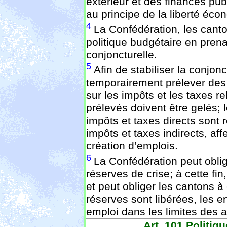
extérieur et des finances pub
au principe de la liberté éco
4
La Confédération, les cant
politique budgétaire en prena
conjoncturelle.
5
Afin de stabiliser la conjon
temporairement prélever des
sur les impôts et les taxes re
prélevés doivent être gelés; 
impôts et taxes directs sont 
impôts et taxes indirects, aff
création d’emplois.
6
La Confédération peut oblig
réserves de crise; à cette fi
et peut obliger les cantons à
réserves sont libérées, les e
emploi dans les limites des af
Art. 101
Politiq