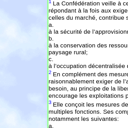
1
La Confédération veille à ce
répondant à la fois aux exi
celles du marché, contribue 
a.
à la sécurité de l’approvisio
b.
à la conservation des ressour
paysage rural;
c.
à l’occupation décentralisée d
2
En complément des mesures
raisonnablement exiger de l’a
besoin, au principe de la lib
encourage les exploitations p
3
Elle conçoit les mesures de
multiples fonctions. Ses com
notamment les suivantes:
a.