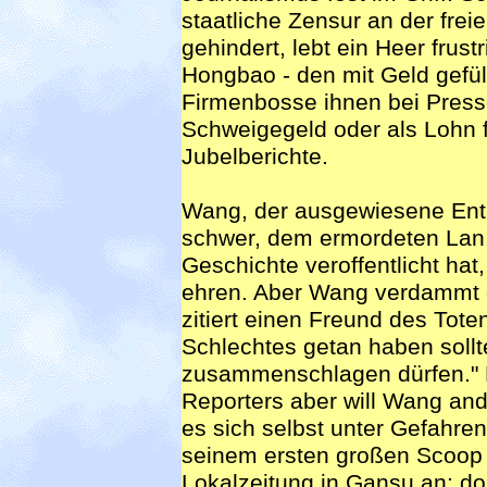
staatliche Zensur an der frei
gehindert, lebt ein Heer frus
Hongbao - den mit Geld gefül
Firmenbosse ihnen bei Press
Schweigegeld oder als Lohn f
Jubelberichte.
Wang, der ausgewiesene Enthü
schwer, dem ermordeten Lan, 
Geschichte veroffentlicht hat,
ehren. Aber Wang verdammt d
zitiert einen Freund des Tot
Schlechtes getan haben sollte
zusammenschlagen dürfen." Da
Reporters aber will Wang ander
es sich selbst unter Gefahr
seinem ersten großen Scoop 
Lokalzeitung in Gansu an; dor