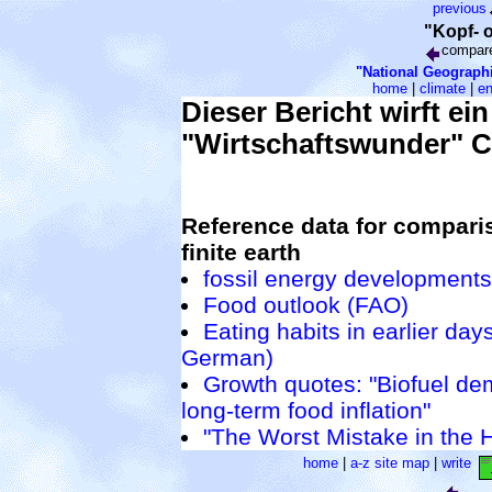
previous
"Kopf- 
compar
"National Geographi
home
|
climate
|
en
Dieser Bericht wirft ei
"Wirtschaftswunder" C
Reference data for compar
finite earth
fossil energy developments
Food outlook (FAO)
Eating habits in earlier days
German)
Growth quotes: "Biofuel d
long-term food inflation"
"The Worst Mistake in the 
home
|
a-z site map
|
write