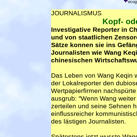
ecog
JOURNALISMUS
Kopf- od
Investigative Reporter in 
und von staatlichen Zensor
Sätze konnen sie ins Gefän
Journalisten wie Wang Keqi
chinesischen Wirtschaftsw
Das Leben von Wang Keqin w
der Lokalreporter den dubios
Wertpapierfirmen nachspürte 
ausgrub: "Wenn Wang weiter r
zerteilen und seine Sehnen h
einflussreicher kommunistis
des lästigen Journalisten.
Spätestens jetzt wusste Wang: