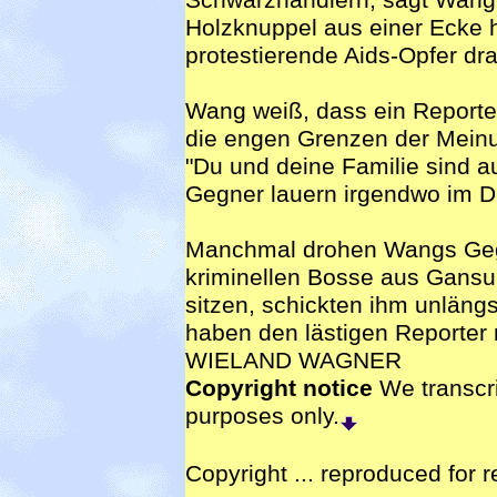
Schwarzhändlern, sagt Wang.
Holzknuppel aus einer Ecke h
protestierende Aids-Opfer dra
Wang weiß, dass ein Reporter 
die engen Grenzen der Meinun
"Du und deine Familie sind a
Gegner lauern irgendwo im Du
Manchmal drohen Wangs Gegn
kriminellen Bosse aus Gansu
sitzen, schickten ihm unläng
haben den lästigen Reporter 
WIELAND WAGNER
Copyright notice
We transcri
purposes only.
Copyright ... reproduced for 